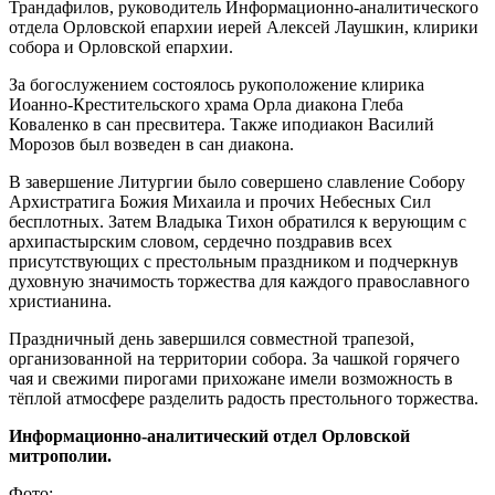
Трандафилов, руководитель Информационно-аналитического
отдела Орловской епархии иерей Алексей Лаушкин, клирики
собора и Орловской епархии.
За богослужением состоялось рукоположение клирика
Иоанно-Крестительского храма Орла диакона Глеба
Коваленко в сан пресвитера. Также иподиакон Василий
Морозов был возведен в сан диакона.
В завершение Литургии было совершено славление Собору
Архистратига Божия Михаила и прочих Небесных Сил
бесплотных. Затем Владыка Тихон обратился к верующим с
архипастырским словом, сердечно поздравив всех
присутствующих с престольным праздником и подчеркнув
духовную значимость торжества для каждого православного
христианина.
Праздничный день завершился совместной трапезой,
организованной на территории собора. За чашкой горячего
чая и свежими пирогами прихожане имели возможность в
тёплой атмосфере разделить радость престольного торжества.
Информационно-аналитический отдел Орловской
митрополии.
Фото: