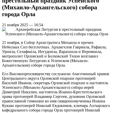
престольный праздник Успенского
(Михаило-Архангельского) собора
города Орла
21 ноября 2025 — 16:54
21 ноября, в Собор Архистратига Михаила и прочих
Небесных Сил бесплотных. Архангелов Гавриила, Рафаила,
Урии́ла, Селафии́ла, Иегудии́ла, Варахиила и Иеремиила,
митрополит Орловский и Болховский Тихон возглавил
Божественную Литургию в Успенском (Михаило-
Архангельском) соборе города Орла.
Его Высокопреосвященству сослужили: благочинный храмов
Центрального округа Орловской епархии протоиерей
Василий Иванов, секретарь Орловской епархии и настоятель
Успенского (Михаило-Архангельского) собора иерей
Димитрий Никулин, настоятель Иоанно-Крестительского
храма протоиерей Владимир Сергеев, духовник Орловской
православной гимназии во имя священномученика Иоанна
Кукши протоиерей Николай Евдокимов, ключарь Ахтырского
кафедрального собора города Орла протоиерей Николай