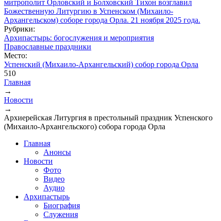
Рубрики:
Архипастырь: богослужения и мероприятия
Православные праздники
Место:
Успенский (Михаило-Архангельский) собор города Орла
510
Главная
→
Вы здесь
Новости
→
Архиерейская Литургия в престольный праздник Успенского
(Михаило-Архангельского) собора города Орла
Главная
Анонсы
Новости
Фото
Видео
Аудио
Архипастырь
Биография
Служения