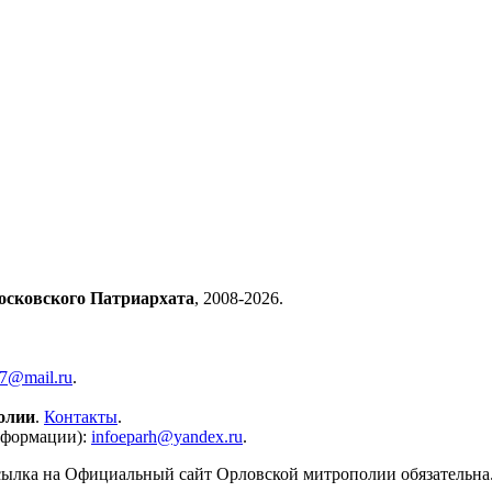
осковского Патриархата
, 2008-2026.
57@mail.ru
.
олии
.
Контакты
.
нформации):
infoeparh@yandex.ru
.
сылка на Официальный сайт Орловской митрополии обязательна