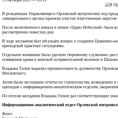
В резиденции Управляющего Орловской митрополии под председ
совещательного органа приняли участие благочинные округов 
После молитвенного начала и пения «Царю Небесный» была во
рассмотрению повестки дня.
В ходе заседания был обсуждён вопрос о создании Церковно-
приходской практике ситуациями.
Отдельное внимание было уделено тюремному служению: расс
освящения храма в женской исправительной колонии в Шахово
Владыка Тихон выразил признательность духовенству Орловск
Московского.
Затем были заслушаны отчёты по строительству, возведению 
приходов с информационно-аналитическим отделом, окормлени
По итогам заседания Владыка Тихон дал соответствующие ука
Информационно-аналитический отдел Орловской митропол
Фото: