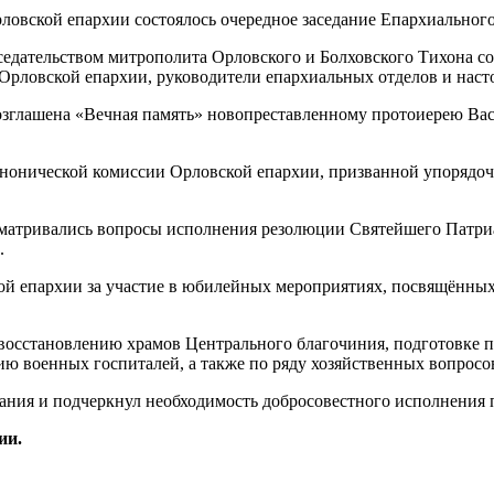
ательством митрополита Орловского и Болховского Тихона сост
Орловской епархии, руководители епархиальных отделов и наст
зглашена «Вечная память» новопреставленному протоиерею Васи
канонической комиссии Орловской епархии, призванной упоряд
матривались вопросы исполнения резолюции Святейшего Патриа
.
ой епархии за участие в юбилейных мероприятиях, посвящённы
и восстановлению храмов Центрального благочиния, подготовке
ю военных госпиталей, а также по ряду хозяйственных вопросо
зания и подчеркнул необходимость добросовестного исполнения
ии.