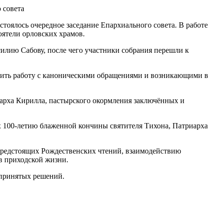
оялось очередное заседание Епархиального совета. В работе
оятели орловских храмов.
лию Сабову, после чего участники собрания перешли к
очить работу с каноническими обращениями и возникающими в
рха Кирилла, пастырского окормления заключённых и
х 100-летию блаженной кончины святителя Тихона, Патриарха
 предстоящих Рождественских чтений, взаимодействию
в приходской жизни.
 принятых решений.