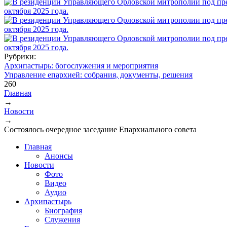
Рубрики:
Архипастырь: богослужения и мероприятия
Управление епархией: собрания, документы, решения
260
Главная
→
Вы здесь
Новости
→
Состоялось очередное заседание Епархиального совета
Главная
Анонсы
Новости
Фото
Видео
Аудио
Архипастырь
Биография
Служения