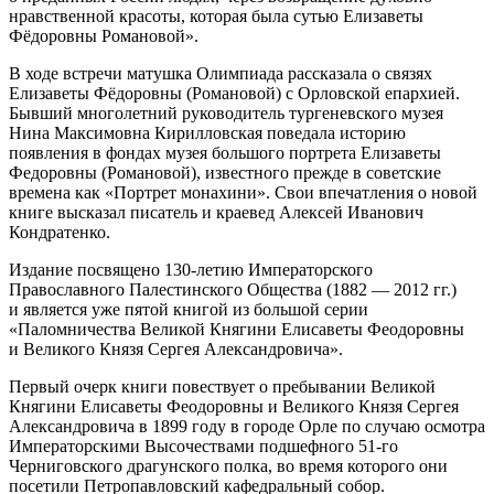
нравственной красоты, которая была сутью Елизаветы
Фёдоровны Романовой».
В ходе встречи матушка Олимпиада рассказала о связях
Елизаветы Фёдоровны (Романовой) с Орловской епархией.
Бывший многолетний руководитель тургеневского музея
Нина Максимовна Кирилловская поведала историю
появления в фондах музея большого портрета Елизаветы
Федоровны (Романовой), известного прежде в советские
времена как «Портрет монахини». Свои впечатления о новой
книге высказал писатель и краевед Алексей Иванович
Кондратенко.
Издание посвящено
130-летию
Императорского
Православного Палестинского Общества (1882 — 2012 гг.)
и является уже пятой книгой из большой серии
«Паломничества Великой Княгини Елисаветы Феодоровны
и Великого Князя Сергея Александровича».
Первый очерк книги повествует о пребывании Великой
Княгини Елисаветы Феодоровны и Великого Князя Сергея
Александровича в 1899 году в городе Орле по случаю осмотра
Императорскими Высочествами подшефного
51-го
Черниговского драгунского полка, во время которого они
посетили Петропавловский кафедральный собор.