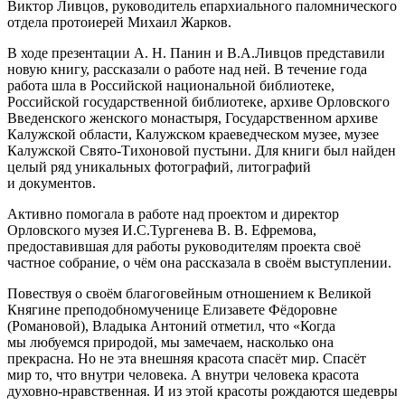
Виктор Ливцов, руководитель епархиального паломнического
отдела протоиерей Михаил Жарков.
В ходе презентации А. Н. Панин и В.А.Ливцов представили
новую книгу, рассказали о работе над ней. В течение года
работа шла в Российской национальной библиотеке,
Российской государственной библиотеке, архиве Орловского
Введенского женского монастыря, Государственном архиве
Калужской области, Калужском краеведческом музее, музее
Калужской Свято-Тихоновой пустыни. Для книги был найден
целый ряд уникальных фотографий, литографий
и документов.
Активно помогала в работе над проектом и директор
Орловского музея И.С.Тургенева В. В. Ефремова,
предоставившая для работы руководителям проекта своё
частное собрание, о чём она рассказала в своём выступлении.
Повествуя о своём благоговейным отношением к Великой
Княгине преподобномученице Елизавете Фёдоровне
(Романовой), Владыка Антоний отметил, что «Когда
мы любуемся природой, мы замечаем, насколько она
прекрасна. Но не эта внешняя красота спасёт мир. Спасёт
мир то, что внутри человека. А внутри человека красота
духовно-нравственная. И из этой красоты рождаются шедевры