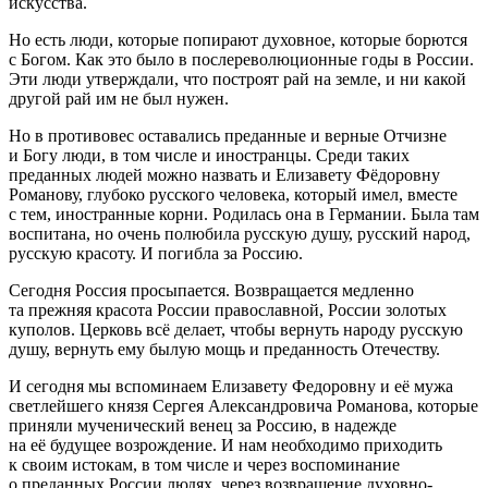
искусства.
Но есть люди, которые попирают духовное, которые борются
с Богом. Как это было в послереволюционные годы в России.
Эти люди утверждали, что построят рай на земле, и ни какой
другой рай им не был нужен.
Но в противовес оставались преданные и верные Отчизне
и Богу люди, в том числе и иностранцы. Среди таких
преданных людей можно назвать и Елизавету Фёдоровну
Романову, глубоко русского человека, который имел, вместе
с тем, иностранные корни. Родилась она в Германии. Была там
воспитана, но очень полюбила русскую душу, русский народ,
русскую красоту. И погибла за Россию.
Сегодня Россия просыпается. Возвращается медленно
та прежняя красота России православной, России золотых
куполов. Церковь всё делает, чтобы вернуть народу русскую
душу, вернуть ему былую мощь и преданность Отечеству.
И сегодня мы вспоминаем Елизавету Федоровну и её мужа
светлейшего князя Сергея Александровича Романова, которые
приняли мученический венец за Россию, в надежде
на её будущее возрождение. И нам необходимо приходить
к своим истокам, в том числе и через воспоминание
о преданных России людях, через возвращение духовно-