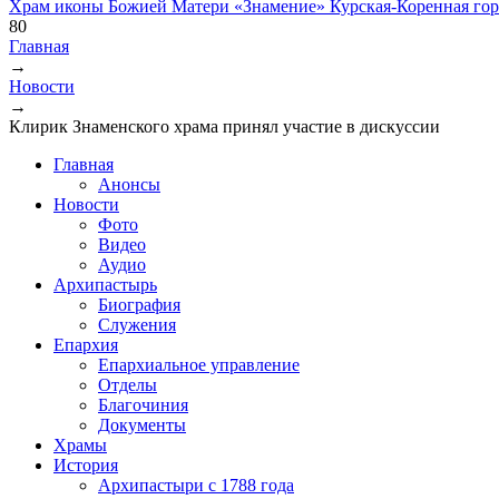
Храм иконы Божией Матери «Знамение» Курская-Коренная гор
80
Главная
→
Вы здесь
Новости
→
Клирик Знаменского храма принял участие в дискуссии
Главная
Анонсы
Новости
Фото
Видео
Аудио
Архипастырь
Биография
Служения
Епархия
Епархиальное управление
Отделы
Благочиния
Документы
Храмы
История
Архипастыри с 1788 года