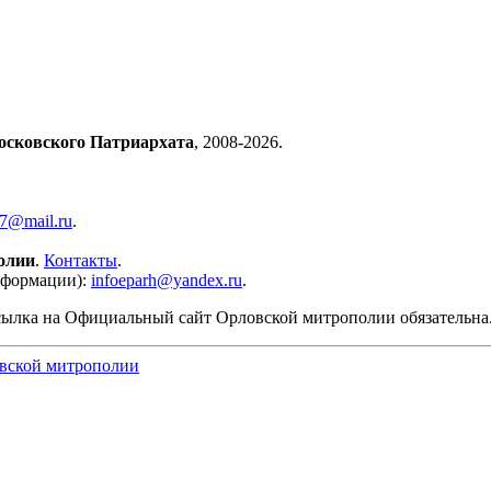
осковского Патриархата
, 2008-2026.
57@mail.ru
.
олии
.
Контакты
.
нформации):
infoeparh@yandex.ru
.
сылка на Официальный сайт Орловской митрополии обязательна
вской митрополии