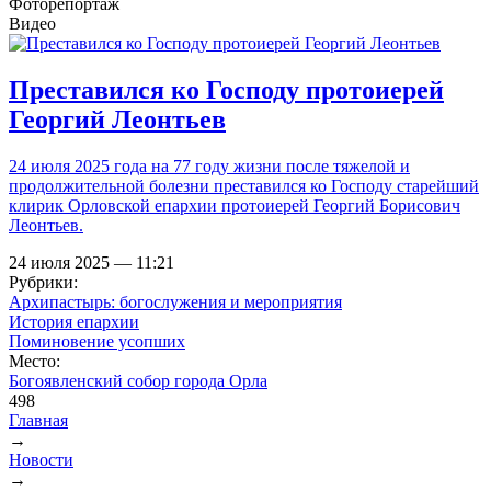
Фоторепортаж
Видео
Преставился ко Господу протоиерей
Георгий Леонтьев
24 июля 2025 года на 77 году жизни после тяжелой и
продолжительной болезни преставился ко Господу старейший
клирик Орловской епархии протоиерей Георгий Борисович
Леонтьев.
24 июля 2025 — 11:21
Рубрики:
Архипастырь: богослужения и мероприятия
История епархии
Поминовение усопших
Место:
Богоявленский собор города Орла
498
Главная
→
Вы здесь
Новости
→