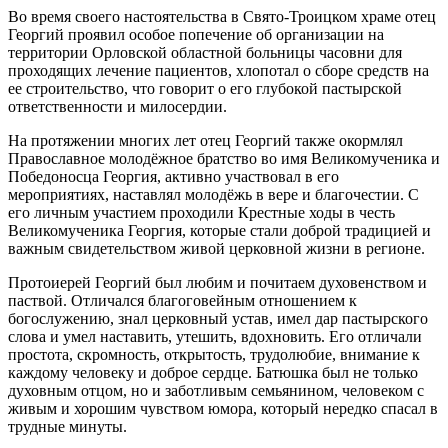
Во время своего настоятельства в Свято-Троицком храме отец
Георгий проявил особое попечение об организации на
территории Орловской областной больницы часовни для
проходящих лечение пациентов, хлопотал о сборе средств на
ее строительство, что говорит о его глубокой пастырской
ответственности и милосердии.
На протяжении многих лет отец Георгий также окормлял
Православное молодёжное братство во имя Великомученика и
Победоносца Георгия, активно участвовал в его
мероприятиях, наставлял молодёжь в вере и благочестии. С
его личным участием проходили Крестные ходы в честь
Великомученика Георгия, которые стали доброй традицией и
важным свидетельством живой церковной жизни в регионе.
Протоиерей Георгий был любим и почитаем духовенством и
паствой. Отличался благоговейным отношением к
богослужению, знал церковный устав, имел дар пастырского
слова и умел наставить, утешить, вдохновить. Его отличали
простота, скромность, открытость, трудолюбие, внимание к
каждому человеку и доброе сердце. Батюшка был не только
духовным отцом, но и заботливым семьянином, человеком с
живым и хорошим чувством юмора, который нередко спасал в
трудные минуты.