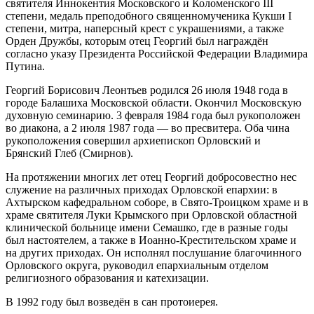
святителя Иннокентия Московского и Коломенского III
степени, медаль преподобного священномученика Кукши I
степени, митра, наперсный крест с украшениями, а также
Орден Дружбы, которым отец Георгий был награждён
согласно указу Президента Российской Федерации Владимира
Путина.
Георгий Борисович Леонтьев родился 26 июля 1948 года в
городе Балашиха Московской области. Окончил Московскую
духовную семинарию. 3 февраля 1984 года был рукоположен
во диакона, а 2 июля 1987 года — во пресвитера. Оба чина
рукоположения совершил архиепископ Орловский и
Брянский Глеб (Смирнов).
На протяжении многих лет отец Георгий добросовестно нес
служение на различных приходах Орловской епархии: в
Ахтырском кафедральном соборе, в Свято-Троицком храме и в
храме святителя Луки Крымского при Орловской областной
клинической больнице имени Семашко, где в разные годы
был настоятелем, а также в Иоанно-Крестительском храме и
на других приходах. Он исполнял послушание благочинного
Орловского округа, руководил епархиальным отделом
религиозного образования и катехизации.
В 1992 году был возведён в сан протоиерея.