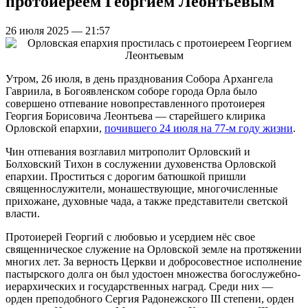
протоиереем Георгием Леонтьевым
26 июля 2025 — 21:57
Утром, 26 июля, в день празднования Собора Архангела
Гавриила, в Богоявленском соборе города Орла было
совершено отпевание новопреставленного протоиерея
Георгия Борисовича Леонтьева — старейшего клирика
Орловской епархии,
почившего 24 июля на 77-м году жизни
.
Чин отпевания возглавил митрополит Орловский и
Болховский Тихон в сослужении духовенства Орловской
епархии. Проститься с дорогим батюшкой пришли
священнослужители, монашествующие, многочисленные
прихожане, духовные чада, а также представители светской
власти.
Протоиерей Георгий с любовью и усердием нёс свое
священническое служение на Орловской земле на протяжении
многих лет. За верность Церкви и добросовестное исполнение
пастырского долга он был удостоен множества богослужебно-
иерархических и государственных наград. Среди них —
орден преподобного Сергия Радонежского III степени, орден