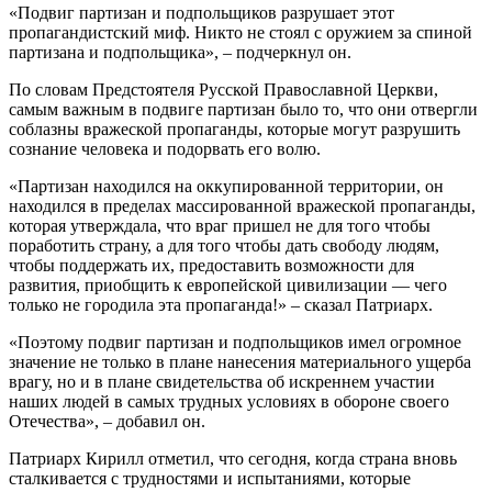
«Подвиг партизан и подпольщиков разрушает этот
пропагандистский миф. Никто не стоял с оружием за спиной
партизана и подпольщика», – подчеркнул он.
По словам Предстоятеля Русской Православной Церкви,
самым важным в подвиге партизан было то, что они отвергли
соблазны вражеской пропаганды, которые могут разрушить
сознание человека и подорвать его волю.
«Партизан находился на оккупированной территории, он
находился в пределах массированной вражеской пропаганды,
которая утверждала, что враг пришел не для того чтобы
поработить страну, а для того чтобы дать свободу людям,
чтобы поддержать их, предоставить возможности для
развития, приобщить к европейской цивилизации — чего
только не городила эта пропаганда!» – сказал Патриарх.
«Поэтому подвиг партизан и подпольщиков имел огромное
значение не только в плане нанесения материального ущерба
врагу, но и в плане свидетельства об искреннем участии
наших людей в самых трудных условиях в обороне своего
Отечества», – добавил он.
Патриарх Кирилл отметил, что сегодня, когда страна вновь
сталкивается с трудностями и испытаниями, которые