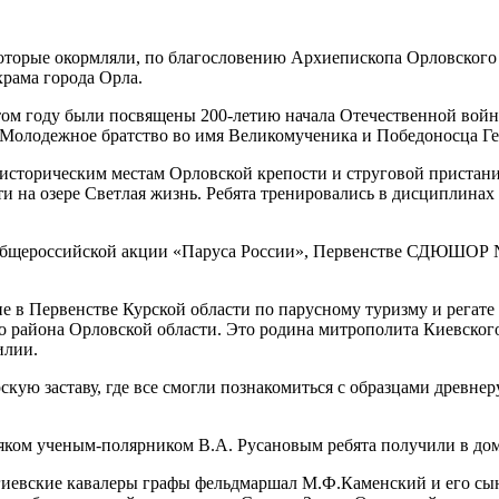
которые окормляли, по благословению Архиепископа Орловского
рама города Орла.
том году были посвящены
200-летию
начала Отечественной войн
 Молодежное братство во имя Великомученика и Победоносца Ге
к историческим местам Орловской крепости и струговой пристан
 на озере Светлая жизнь. Ребята тренировались в дисциплинах 
 Общероссийской акции «Паруса России», Первенстве СДЮШОР №
в Первенстве Курской области по парусному туризму и регате
го района Орловской области. Это родина митрополита Киевског
илии.
кую заставу, где все смогли познакомиться с образцами древне
ом ученым-полярником В.А. Русановым ребята получили в доме-
ргиевские кавалеры графы фельдмаршал М.Ф.Каменский и его сы