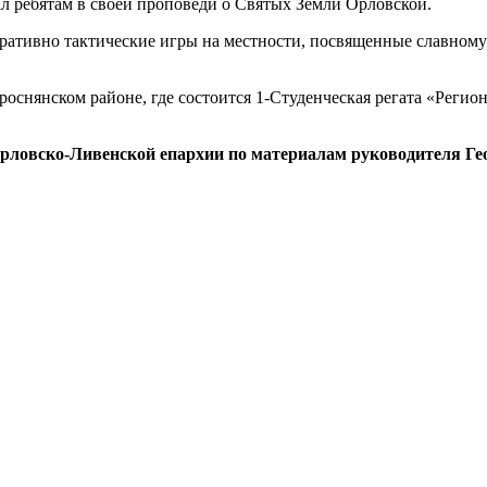
зал ребятам в своей проповеди о Святых Земли Орловской.
ативно тактические игры на местности, посвященные славному 
Троснянском районе, где состоится
1-Студенческая
регата «Регио
рловско-Ливенской епархии по материалам руководителя Ге