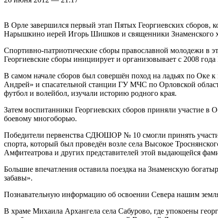
В Орле завершился первый этап Пятых Георгиевских сборов, 
Нарышкино иерей Игорь Шишков и священники Знаменского х
Спортивно-патриотические сборы православной молодежи в э
Георгиевские сборы инициирует и организовывает с 2008 года
В самом начале сборов был совершён поход на ладьях по Оке 
Андрей» и спасательной станции ГУ МЧС по Орловской области
футбол и волейбол, изучали историю родного края.
Затем воспитанники Георгиевских сборов приняли участие в
боевому многоборью.
Победители первенства СДЮШОР № 10 смогли принять участие 
спорта, который был проведён возле села Высокое Троснянско
Амфитеатрова и других представителей этой выдающейся фам
Большие впечатления оставила поездка на Знаменскую богатырс
забавы».
Познавательную информацию об освоении Севера нашим земляк
В храме Михаила Архангела села Сабурово, где упокоены гео