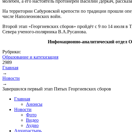
молебен, а его настоятель протоиерей Василий Деркач, расска
На территории Сабуровской крепости по традиции прошли опер
числе Наполеоновских войн.
Второй этап «Георгиевских сборов» пройдёт с 9 по 14 июля в 
Севера ученого-полярника В.А.Русанова.
Инфомационно-аналитический отдел О
Рубрики:
Образование и катехизация
2989
Главная
→
Вы здесь
Новости
→
Завершился первый этап Пятых Георгиевских сборов
Главная
Анонсы
Новости
Фото
Видео
Аудио
Архипастырь