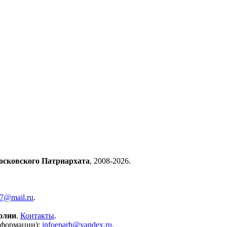
осковского Патриархата
, 2008-2026.
57@mail.ru
.
олии
.
Контакты
.
нформации):
infoeparh@yandex.ru
.