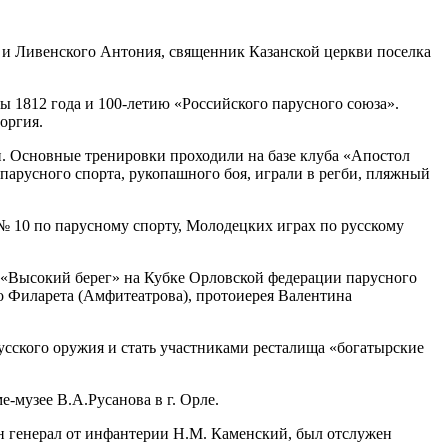
 и Ливенского Антония, священник Казанской церкви поселка
ы 1812 года и
100-летию
«Российского парусного союза».
оргия.
и. Основные тренировки проходили на базе клуба «Апостол
парусного спорта, рукопашного боя, играли в регби, пляжный
 10 по парусному спорту, Молодецких играх по русскому
 «Высокий берег» на Кубке Орловской федерации парусного
о Филарета (Амфитеатрова), протоиерея Валентина
русского оружия и стать участниками ресталища «богатырские
музее В.А.Русанова в г. Орле.
н генерал от инфантерии Н.М. Каменский, был отслужен