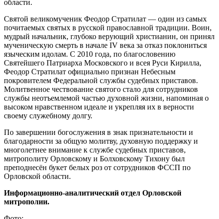
области.
Святой великомученик Феодор Стратилат — один из самых
почитаемых святых в русской православной традиции. Воин,
мудрый начальник, глубоко верующий христианин, он принял
мученическую смерть в начале IV века за отказ поклониться
языческим идолам. С 2010 года, по благословению
Святейшего Патриарха Московского и всея Руси Кирилла,
Феодор Стратилат официально признан Небесным
покровителем Федеральной службы судебных приставов.
Молитвенное чествование святого стало для сотрудников
службы неотъемлемой частью духовной жизни, напоминая о
высоком нравственном идеале и укрепляя их в верности
своему служебному долгу.
По завершении богослужения в знак признательности и
благодарности за общую молитву, духовную поддержку и
многолетнее внимание к службе судебных приставов,
митрополиту Орловскому и Болховскому Тихону был
преподнесён букет белых роз от сотрудников ФССП по
Орловской области.
Информационно-аналитический отдел Орловской
митрополии.
Фото: