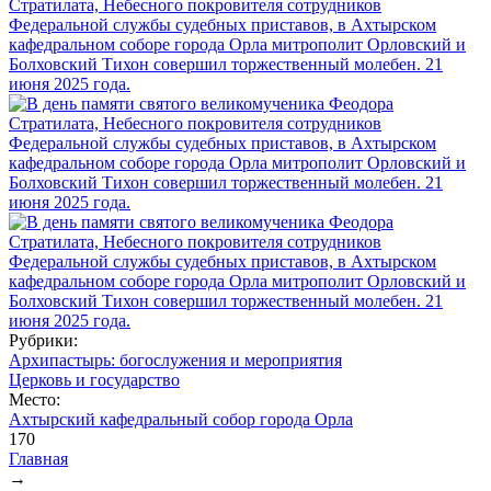
Рубрики:
Архипастырь: богослужения и мероприятия
Церковь и государство
Место:
Ахтырский кафедральный собор города Орла
170
Главная
→
Вы здесь