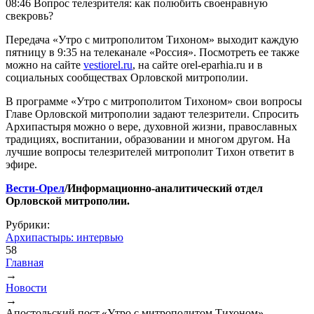
08:46 Вопрос телезрителя: как полюбить своенравную
свекровь?
Передача «Утро с митрополитом Тихоном» выходит каждую
пятницу в 9:35 на телеканале «Россия». Посмотреть ее также
можно на сайте
vestiorel.ru
, на сайте orel-eparhia.ru и в
социальных сообществах Орловской митрополии.
В программе «Утро с митрополитом Тихоном» свои вопросы
Главе Орловской митрополии задают телезрители. Спросить
Архипастыря можно о вере, духовной жизни, православных
традициях, воспитании, образовании и многом другом. На
лучшие вопросы телезрителей митрополит Тихон ответит в
эфире.
Вести-Орел
/Информационно-аналитический отдел
Орловской митрополии.
Рубрики:
Архипастырь: интервью
58
Главная
→
Вы здесь
Новости
→
Апостольский пост.«Утро с митрополитом Тихоном»