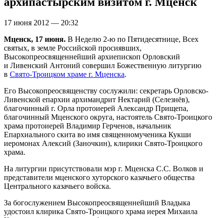
архипастырским визитом г. Мценск
17 июня 2012 — 20:32
Мценск, 17 июня.
В Неделю
2-ю
по Пятидесятнице, Всех
святых, в земле Российской просиявших,
Высокопреосвященнейший архиепископ Орловский
и Ливенский Антоний совершил Божественную литургию
в
Свято-Троицком храме г. Мценска
.
Его Высокопреосвященству сослужили: секретарь Орловско-
Ливенской епархии архимандрит Нектарий (Селезнёв),
благочинный г. Орла протоиерей Александр Прищепа,
благочинный Мценского округа, настоятель Свято-Троицкого
храма протоиерей Владимир Герченов, начальник
Епархиального скита во имя священномученика Кукши
иеромонах Алексий (Заночкин), клирики Свято-Троицкого
храма.
На литургии присутствовали мэр г. Мценска С.С. Волков и
представители мценского хуторского казачьего общества
Центрального казачьего войска.
За богослужением Высокопреосвященнейший Владыка
удостоил клирика Свято-Троицкого храма иерея Михаила