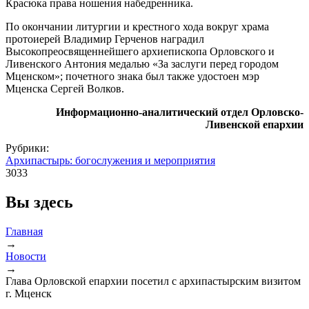
Красюка права ношения набедренника.
По окончании литургии и крестного хода вокруг храма
протоиерей Владимир Герченов наградил
Высокопреосвященнейшего архиепископа Орловского и
Ливенского Антония медалью «За заслуги перед городом
Мценском»; почетного знака был также удостоен мэр
Мценска Сергей Волков.
Информационно-аналитический отдел Орловско-
Ливенской епархии
Рубрики:
Архипастырь: богослужения и мероприятия
3033
Вы здесь
Главная
→
Новости
→
Глава Орловской епархии посетил с архипастырским визитом
г. Мценск