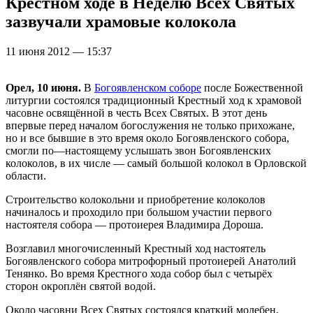
Крестном ходе в Неделю Всех Святых
зазвучали храмовые колокола
11 июня 2012 — 15:37
Орел, 10 июня.
В
Богоявленском соборе
после Божественной
литургии состоялся традиционный Крестный ход к храмовой
часовне освящённой в честь Всех Святых. В этот день
впервые перед началом богослужения не только прихожане,
но и все бывшие в это время около Богоявленского собора,
смогли по—настоящему услышать звон Богоявленских
колоколов, в их числе — самый большой колокол в Орловской
области.
Строительство колокольни и приобретение колоколов
начиналось и проходило при большом участии первого
настоятеля собора — протоиерея Владимира Дороша.
Возглавил многочисленный Крестный ход настоятель
Богоявленского собора митрофорный протоиерей Анатолий
Тенянко. Во время Крестного хода собор был с четырёх
сторон окроплён святой водой.
Около часовни Всех Святых состоялся краткий молебен,