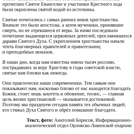
прочитано Святое Евангелие и участники Крестного хода
были окроплены святой водой из источника.
Святые почитались с самых ранних веков христианства.
Вначале это были апостолы, а затем мученики, принявшие
смерть, но не отрекшиеся от веры. За ними последовало
почитание выдающихся церковных деятелей, прославившихся
дарами Святого Духа. С укреплением христианства начали
чтить благоверных правителей и правительниц
и преподобных монахов.
В наши дни, когда нам известны имена тысяч россиян,
пострадавших за веру Христову в годы советской власти,
святые нам близки как никогда.
Они практически наши современники. Тем самым они
показывают нам, насколько близко от нас находится благодать
Божия, стоит лишь захотеть и обожение, теозис, — главная
цель жизни христианской — оказывается достижимой.
Поэтому мы празднуем сегодня память тех обычных людей,
кто стяжал Духа Святого и обрёл помазание благодати.
Текст, фото:
Анатолий Борисов, Информационно-
аналитический отдел Орловско-Ливенской епархии