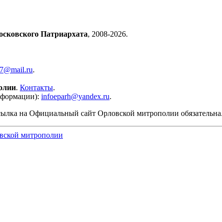
осковского Патриархата
, 2008-2026.
57@mail.ru
.
олии
.
Контакты
.
нформации):
infoeparh@yandex.ru
.
сылка на Официальный сайт Орловской митрополии обязательна
вской митрополии