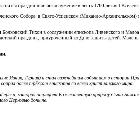
еленского Собора, в Свято-Успенском (Михаило-Архангельском) 
 Болховский Тихон в сослужении епископа Ливенского и Малоар
 детский праздник, приуроченный ко Дню защиты детей. Малень
ии.
 (ныне Изник, Турция) и стал важнейшим событием в истории Пр
обрал более трёхсот епископов со всего христианского мира.
ой ереси, которая отрицала Божественную природу Сына Божия
мого Церковью доныне.