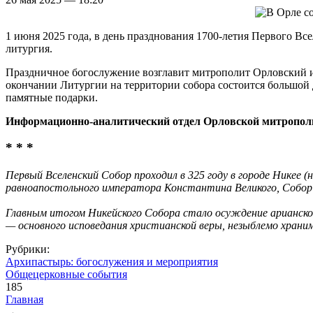
1 июня 2025 года, в день празднования 1700-летия Первого Вс
литургия.
Праздничное богослужение возглавит митрополит Орловский и
окончании Литургии на территории собора состоится большой
памятные подарки.
Информационно-аналитический отдел Орловской митропол
* * *
Первый Вселенский Собор проходил в 325 году в городе Никее
равноапостольного императора Константина Великого, Собор с
Главным итогом Никейского Собора стало осуждение арианск
— основного исповедания христианской веры, незыблемо храни
Рубрики:
Архипастырь: богослужения и мероприятия
Общецерковные события
185
Главная
→