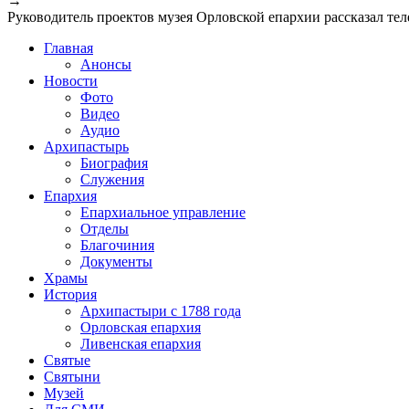
→
Руководитель проектов музея Орловской епархии рассказал те
Главная
Анонсы
Новости
Фото
Видео
Аудио
Архипастырь
Биография
Служения
Епархия
Епархиальное управление
Отделы
Благочиния
Документы
Храмы
История
Архипастыри с 1788 года
Орловская епархия
Ливенская епархия
Святые
Святыни
Музей