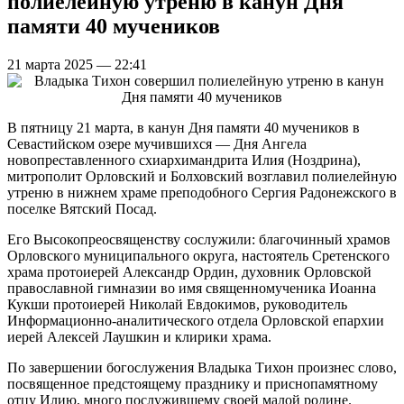
полиелейную утреню в канун Дня
памяти 40 мучеников
21 марта 2025 — 22:41
В пятницу 21 марта, в канун Дня памяти 40 мучеников в
Севастийском озере мучившихся — Дня Ангела
новопреставленного схиархимандрита Илия (Ноздрина),
митрополит Орловский и Болховский возглавил полиелейную
утреню в нижнем храме преподобного Сергия Радонежского в
поселке Вятский Посад.
Его Высокопреосвященству сослужили: благочинный храмов
Орловского муниципального округа, настоятель Сретенского
храма протоиерей Александр Ордин, духовник Орловской
православной гимназии во имя священномученика Иоанна
Кукши протоиерей Николай Евдокимов, руководитель
Информационно-аналитического отдела Орловской епархии
иерей Алексей Лаушкин и клирики храма.
По завершении богослужения Владыка Тихон произнес слово,
посвященное предстоящему празднику и приснопамятному
отцу Илию, много послужившему своей малой родине.