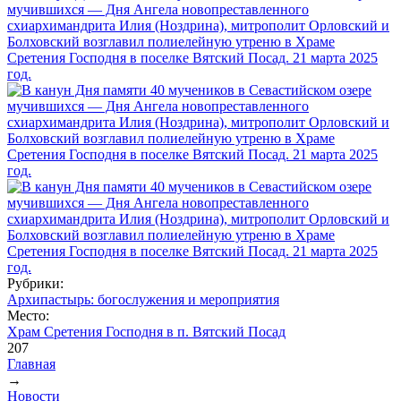
Рубрики:
Архипастырь: богослужения и мероприятия
Место:
Храм Сретения Господня в п. Вятский Посад
207
Главная
→
Вы здесь
Новости