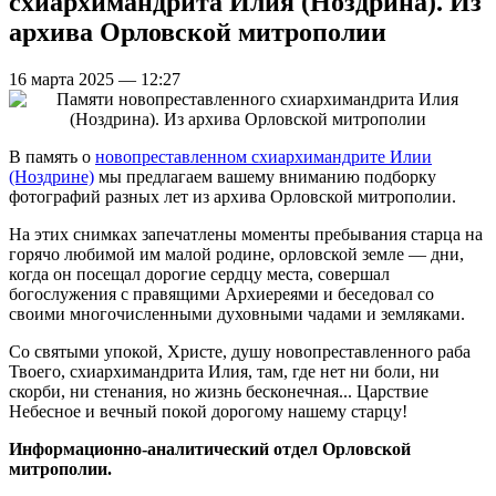
схиархимандрита Илия (Ноздрина). Из
архива Орловской митрополии
16 марта 2025 — 12:27
В память о
новопреставленном схиархимандрите Илии
(Ноздрине)
мы предлагаем вашему вниманию подборку
фотографий разных лет из архива Орловской митрополии.
На этих снимках запечатлены моменты пребывания старца на
горячо любимой им малой родине, орловской земле — дни,
когда он посещал дорогие сердцу места, совершал
богослужения с правящими Архиереями и беседовал со
своими многочисленными духовными чадами и земляками.
Со святыми упокой, Христе, душу новопреставленного раба
Твоего, схиархимандрита Илия, там, где нет ни боли, ни
скорби, ни стенания, но жизнь бесконечная... Царствие
Небесное и вечный покой дорогому нашему старцу!
Информационно-аналитический отдел Орловской
митрополии.