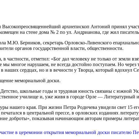
 Высокопреосвященнейший архиепископ Антоний принял участи
змещен на стене дома № 2 по ул. Андрианова, где жил писатель
рла М.Ю. Берников, секретарь Орловско-Ливенского епархиальн
ители органов государственной власти, общественности.
частности, отметил: «Бог дал человеку не только от земли взя
 мы многое нарушаем, не всегда достойно поступаем. Но через 
 в наших сердцах, но и в вечности у Творца, который вдохнул Се
щение мемориальной доски.
. Детство, школьные годы и трудовая юность связаны с южной У
ственное училище и, уже живя в городе Орле — Литературный и
ры нашего края. При жизни Петра Родичева увидели свет 15 его
 печатался в центральной прессе, в орловских изданиях литера
ание доброты», показывая начинающим авторам примеры литера