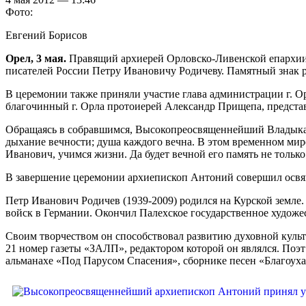
Фото:
Евгений Борисов
Орел, 3 мая.
Правящий архиерей Орловско-Ливенской епархии
писателей России Петру Ивановичу Родичеву. Памятный знак ра
В церемонии также приняли участие глава администрации г. О
благочинный г. Орла протоиерей Александр Прищепа, представ
Обращаясь в собравшимся, Высокопреосвященнейший Владыка, в 
дыхание вечности; душа каждого вечна. В этом временном мире
Иванович, учимся жизни. Да будет вечной его память не только
В завершение церемонии архиепископ Антоний совершил освя
Петр Иванович Родичев
(1939-2009)
родился на Курской земле
войск в Германии. Окончил Палехское государственное художе
Своим творчеством он способствовал развитию духовной культу
21 номер газеты «ЗАЛП», редактором которой он являлся. Поэт
альманахе «Под Парусом Спасения», сборнике песен «Благоух