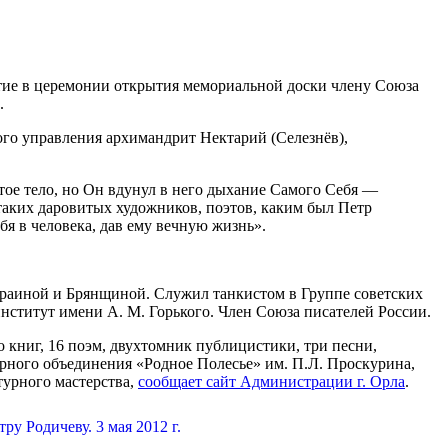
е в церемонии открытия мемориальной доски члену Союза
.
ого управления архимандрит Нектарий (Селезнёв),
тое тело, но Он вдунул в него дыхание Самого Себя —
таких даровитых художников, поэтов, каким был Петр
бя в человека, дав ему вечную жизнь».
краиной и Брянщиной. Служил танкистом в Группе советских
нститут имени А. М. Горького. Член Союза писателей России.
 книг, 16 поэм, двухтомник публицистики, три песни,
турного объединения «Родное Полесье» им. П.Л. Проскурина,
турного мастерства,
сообщает сайт Администрации г. Орла
.