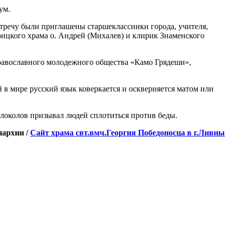
речу были приглашены старшеклассники города, учителя,
ицкого храма о. Андрей (Михалев) и клирик Знаменского
равославного молодежного общества «Камо Грядеши»,
 в мире русский язык коверкается и оскверняется матом или
олоколов призывал людей сплотиться против беды.
пархии /
Сайт храма свт.вмч.Георгия Победоносца в г.Ливны