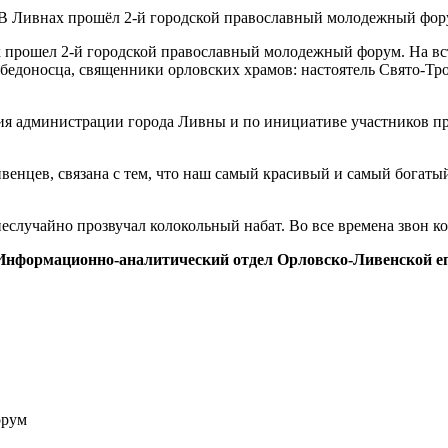
х прошел
2-й
городской православный молодежный форум. На вст
едоносца, священники орловских храмов: настоятель Свято-Тро
ия администрации города Ливны и по инициативе участников п
ивенцев, связана с тем, что наш самый красивый и самый богатый
еслучайно прозвучал колокольный набат. Во все времена звон к
Информационно-аналитический отдел Орловско-Ливенской е
орум