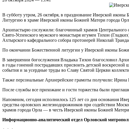
В субботу утром, 26 октября, в празднование Иверской иконы
Литургию в храме Иверской иконы Божией Матери города Орл
Архипастырю сослужили: благочинный храмов Центрального о
Свято-Успенского мужского монастыря игумен Тихон (Гладки
Ахтырского кафедрального собора протоиерей Николай Транда
По окончании Божественной литургии у Иверской иконы Божи
В завершении богослужения Владыка Тихон благословил Архие
в годы гонений пострадавших присвоить детской воскресной 
события и за усердные труды во Славу Святой Церкви коллект
Также персональные Архиерейские грамоты получили: Ирина 
После службы все прихожане и гости торжества были приглаш
Напомним, сегодня исполнилось 125 лет со дня основания Ивер
средства орловских железнодорожников при содействии Москов
храмов города Орла — в честь Иверской иконы Божией Матери. 
Информационно-аналитический отдел Орловской митропол