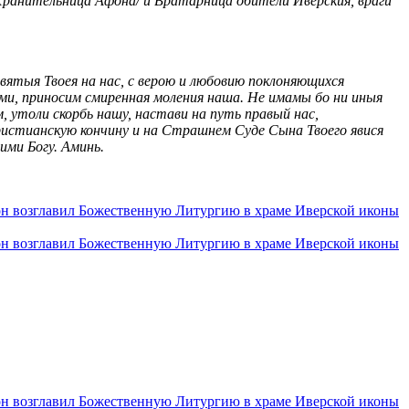
ь Хранительница Афона/ и Вратарница обители Иверския, враги
вятыя Твоея на нас, с верою и любовию поклоняющихся
нами, приносим смиренная моления наша. Не имамы бо ни иныя
, утоли скорбь нашу, настави на путь правый нас,
ристианскую кончину и на Страшнем Суде Сына Твоего явися
ими Богу. Аминь.