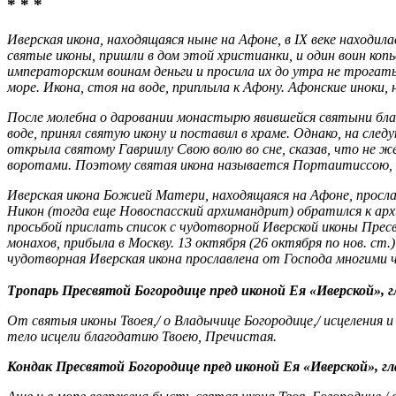
* * *
Иверская икона, находящаяся ныне на Афоне, в IX веке находи
святые иконы, пришли в дом этой христианки, и один воин коп
императорским воинам деньги и просила их до утра не трогать
море. Икона, стоя на воде, приплыла к Афону. Афонские иноки, 
После молебна о даровании монастырю явившейся святыни благ
воде, принял святую икону и поставил в храме. Однако, на след
открыла святому Гавриилу Свою волю во сне, сказав, что не 
воротами. Поэтому святая икона называется Портаитиссою,
Иверская икона Божией Матери, находящаяся на Афоне, просла
Никон (тогда еще Новоспасский архимандрит) обратился к ар
просьбой прислать список с чудотворной Иверской иконы Пресв
монахов, прибыла в Москву. 13 октября (26 октября по нов. 
чудотворная Иверская икона прославлена от Господа многими 
Тропарь Пресвятой Богородице пред иконой Ея «Иверской», гл
От святыя иконы Твоея,/ о Владычице Богородице,/ исцеления и 
тело исцели благодатию Твоею, Пречистая.
Кондак Пресвятой Богородице пред иконой Ея «Иверской», гла