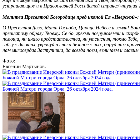
Аще и в море ввержена бысть святая икона Твоя, Богородице,/
устрашающая/ и в Православней Российстей стране// чтущия Тя
Молитва Пресвятой Богородице пред иконой Ея «Иверской»:
О Пресвятая Дево, Мати Господа, Царице Небесе и земли! Вон
пречистому образу Твоему. Се бо, грехми погружаемии и скорб
помощи, ни инаго предстательства, ни утешения, токмо Тебе, 
заблуждающих, уврачуй и спаси безнадежных, даруй нам проч
нам милосердая Заступница, да всегда поем, величаем и славим 
Фото:
Евгений Мартынов.