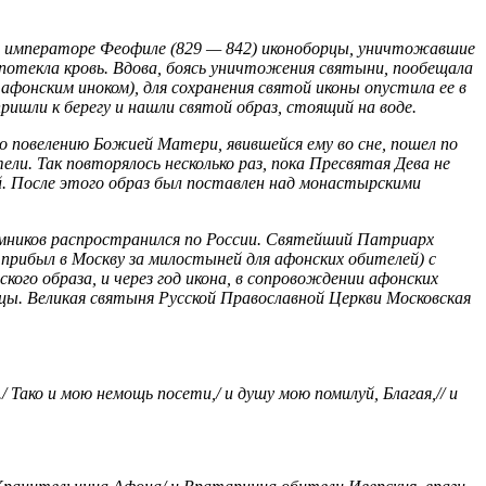
При императоре Феофиле (829 — 842) иконоборцы, уничтожавшие
 потекла кровь. Вдова, боясь уничтожения святыни, пообещала
афонским иноком), для сохранения святой иконы опустила ее в
пришли к берегу и нашли святой образ, стоящий на воде.
 повелению Божией Матери, явившейся ему во сне, пошел по
ели. Так повторялось несколько раз, пока Пресвятая Дева не
й. После этого образ был поставлен над монастырскими
ломников распространился по России. Святейший Патриарх
рибыл в Москву за милостыней для афонских обителей) с
ого образа, и через год икона, в сопровождении афонских
ицы. Великая святыня Русской Православной Церкви Московская
 Тако и мою немощь посети,/ и душу мою помилуй, Благая,// и