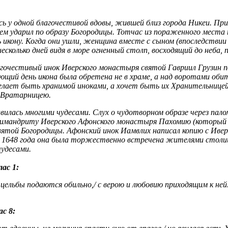
лась у одной благочестивой вдовы, жившей близ города Никеи. 
ьем ударил по образу Богородицы. Тотчас из пораженного места
 икону. Когда они ушли, женщина вместе с сыном (впоследствии 
несколько дней видя в море огненный столп, восходящий до неба, 
очестивый инок Иверского монастыря святой Гавриил Грузин по
ующий день икона была обретена не в храме, а над воротами обит
желает быть хранимой иноками, а хочет быть их Хранительнице
 Вратарницею.
вилась многими чудесами. Слух о чудотворном образе через па
химандриту Иверского Афонского монастыря Пахомию (который п
ятой Богородицы. Афонский инок Иамвлих написал копию с Иверск
ст.) 1648 года она была торжественно встречена жителями стол
чудесами.
ас 1:
цельбы подаются обильно,/ с верою и любовию приходящим к ней./
с 8: