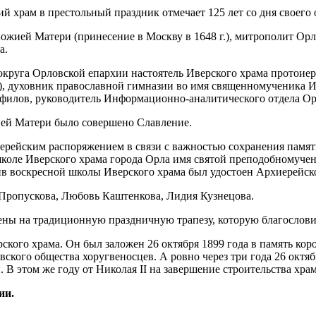
 Божией Матери (принесение в Москву в 1648 г.), митрополит О
а.
круга Орловской епархии настоятель Иверского храма протоие
х), духовник православной гимназии во имя священномученика 
филов, руководитель Информационно-аналитического отдела Ор
ей Матери было совершено Славление.
рейским распоряжением в связи с важностью сохранения памяти
школе Иверского храма города Орла имя святой преподобномуче
ив воскресной школы Иверского храма был удостоен Архиерейск
Пропускова, Любовь Каштенкова, Лидия Кузнецова.
ены на традиционную праздничную трапезу, которую благослов
ского храма. Он был заложен 26 октября 1899 года в память кор
ского общества хоругвеносцев. А ровно через три года 26 октя
В этом же году от Николая II на завершение строительства храм
ии.