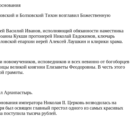
рловский и Болховский Тихон возглавил Божественную
рей Василий Иванов, исполняющий обязанности наместника
Иоанна Кукши протоиерей Николай Евдокимов, ключарь
ловской епархии иерей Алексей Лаушкин и клирики храма.
 новомучеников, исповедников и всех невинно от богоборцев
ницы великой княгини Елизаветы Феодоровны. В честь этого
ой грамоты.
ил Архипастырь.
онования императора Николая II. Церковь возводилась на
бря был освящен главный престол одного из самых красивых
а поступила тысяча рублей.