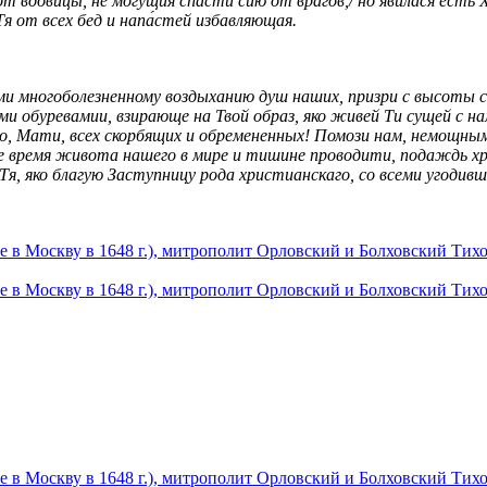
 от вдовицы, не могущия спасти сию от врагов,/ но явилася ест
 от всех бед и напа́стей избавляющая.
ми многоболезненному воздыханию душ наших, призри с высоты с
ьми обуревамии, взирающе на Твой образ, яко живей Ти сущей с 
о, Мати, всех скорбящих и обремененных! Помози нам, немощным
ее время живота нашего в мире и тишине проводити, подаждь х
Тя, яко благую Заступницу рода христианскаго, со всеми угодивш