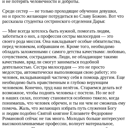
и не потерять человечности и доброты.
Среди сестер — не только проходящие обучении девушки,
но и просто желающие потрудиться во Славу Божию. Вот что
рассказала студентка сестринского отделения Дарья:
— Мне всегда хотелось быть нужной, помогать людям,
заботиться о них, а профессия сестры милосердия — это
своего рода миссия. Она накладывает особые обязательства,
перед человеком, избравшим ее. Кроме того, необходимо
обладать заложенными с самого детства качествами: любовью,
сочувствием, состраданием. Люди, не обладающие такими
качествами, вряд ли смогут заниматься подобной
деятельностью. Сестра милосердия — это не просто
медсестра, автоматически выполняющая свою работу; это
человек, вкладывающий частичку себя в помощь другим. Еще
необходимо быть нравственным и глубоко верующим
человеком. Конечно, труд наш нелёгок. Стараемся делать всё
возможное, чтобы поднять человека с постели. Но не всё
в наших силах, поэтому становится особенно тяжело, когда
понимаешь, что человек обречен, и ты ни чем не сможешь ему
помочь. Жаль, что желающих избрать путь служения Богу
и людям подобно Святой княгине Елизавете Федоровне
Романовой сейчас не так много. Молодых больше интересуют
высокооплачиваемые профессии, волнует материальное,