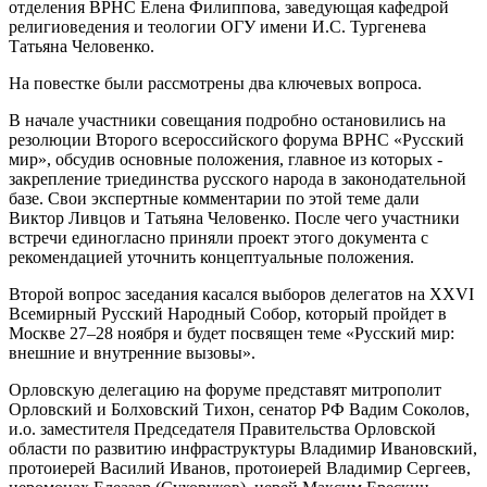
отделения ВРНС Елена Филиппова, заведующая кафедрой
религиоведения и теологии ОГУ имени И.С. Тургенева
Татьяна Человенко.
На повестке были рассмотрены два ключевых вопроса.
В начале участники совещания подробно остановились на
резолюции Второго всероссийского форума ВРНС «Русский
мир», обсудив основные положения, главное из которых -
закрепление триединства русского народа в законодательной
базе. Свои экспертные комментарии по этой теме дали
Виктор Ливцов и Татьяна Человенко. После чего участники
встречи единогласно приняли проект этого документа с
рекомендацией уточнить концептуальные положения.
Второй вопрос заседания касался выборов делегатов на ХХVI
Всемирный Русский Народный Собор, который пройдет в
Москве 27–28 ноября и будет посвящен теме «Русский мир:
внешние и внутренние вызовы».
Орловскую делегацию на форуме представят митрополит
Орловский и Болховский Тихон, сенатор РФ Вадим Соколов,
и.о. заместителя Председателя Правительства Орловской
области по развитию инфраструктуры Владимир Ивановский,
протоиерей Василий Иванов, протоиерей Владимир Сергеев,