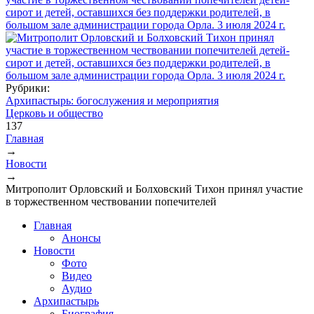
Рубрики:
Архипастырь: богослужения и мероприятия
Церковь и общество
137
Главная
→
Вы здесь
Новости
→
Митрополит Орловский и Болховский Тихон принял участие
в торжественном чествовании попечителей
Главная
Анонсы
Новости
Фото
Видео
Аудио
Архипастырь
Биография