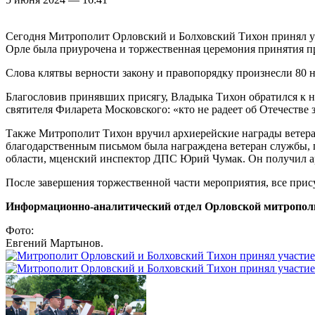
Сегодня Митрополит Орловский и Болховский Тихон принял уч
Орле была приурочена и торжественная церемония принятия п
Слова клятвы верности закону и правопорядку произнесли 80
Благословив принявших присягу, Владыка Тихон обратился к н
святителя Филарета Московского: «кто не радеет об Отечестве 
Также Митрополит Тихон вручил архиерейские награды ветера
благодарственным письмом была награждена ветеран службы, 
области, мценский инспектор ДПС Юрий Чумак. Он получил ар
После завершения торжественной части мероприятия, все при
Информационно-аналитический отдел Орловской митропол
Фото:
Евгений Мартынов.