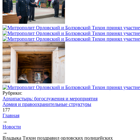
Рубрики:
Архипастырь: богослужения и мероприятия
Армия и правоохранительные структуры
177
Главная
→
Вы здесь
Новости
→
Владыка Тихон поздравил орловских полицейских