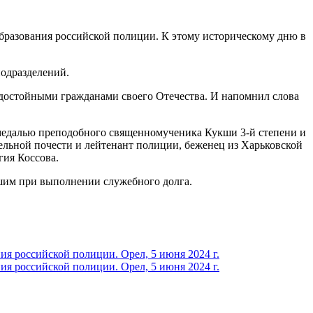
бразования российской полиции. К этому историческому дню в
подразделений.
 достойными гражданами своего Отечества. И напомнил слова
медалью преподобного священномученика Кукши 3-й степени и
ельной почести и лейтенант полиции, беженец из Харьковской
ия Коссова.
шим при выполнении служебного долга.