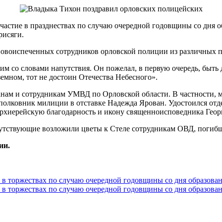
астие в празднествах по случаю очередной годовщины со дня о
рисяги.
 новоиспеченных сотрудников орловской полиции из различных 
им со словами напутствия. Он пожелал, в первую очередь, быть
земном, тот не достоин Отечества Небесного».
нам и сотрудникам УМВД по Орловской области. В частности, 
полковник милиции в отставке Надежда Ярован. Удостоился отд
хиерейскую благодарность и икону священноисповедника Георг
сутствующие возложили цветы к Стеле сотрудникам ОВД, погиб
ии.