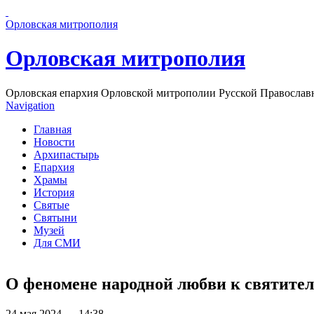
Перейти к основному содержанию страницы
Орловская митрополия
Орловская митрополия
Орловская епархия Орловской митрополии Русской Православ
Navigation
Главная
Новости
Архипастырь
Епархия
Храмы
История
Святые
Святыни
Музей
Для СМИ
О феномене народной любви к святител
24 мая 2024 — 14:38