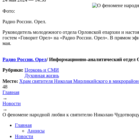
Фото:
Радио России. Орел.
Руководитель молодежного отдела Орловской епархии и насто
гостем «Говорит Орел» на «Радио России. Орел». В прямом эфи
мая.
Радио России. Орел
/ Информационно-аналитический отдел 
Рубрики:
Церковь и СМИ
Духовная жизнь
Место:
Храм святителя Николая Мирликийского в микрорайон
48
Главная
→
Вы здесь
Новости
→
О феномене народной любви к святителю Николаю Чудотворцу 
Главная
Анонсы
Новости