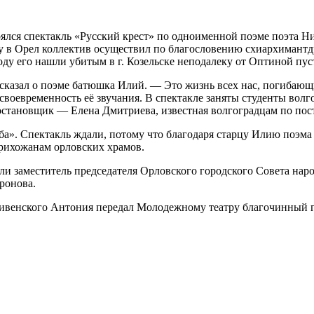
оялся спектакль «Русский крест» по одноименной поэме поэта 
у в Орел коллектив осуществил по благословению схиархимантдр
оду его нашли убитым в г. Козельске неподалеку от Оптиной пу
 сказал о поэме батюшка Илий. — Это жизнь всех нас, погибаю
воевременность её звучания. В спектакле заняты студенты волг
становщик — Елена Дмитриева, известная волгоградцам по пост
ба». Спектакль ждали, потому что благодаря старцу Илию поэм
прихожанам орловских храмов.
ли заместитель председателя Орловского городского Совета на
ронова.
Ливенского Антония передал Молодежному театру благочинный г