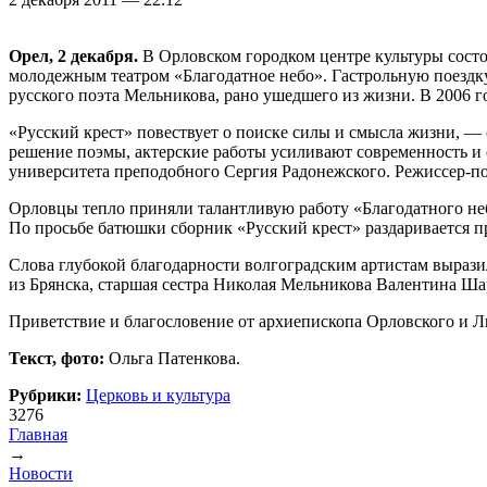
Орел, 2 декабря.
В Орловском городком центре культуры сост
молодежным театром «Благодатное небо». Гастрольную поездк
русского поэта Мельникова, рано ушедшего из жизни. В 2006 г
«Русский крест» повествует о поиске силы и смысла жизни, —
решение поэмы, актерские работы усиливают современность и с
университета преподобного Сергия Радонежского. Режиссер-по
Орловцы тепло приняли талантливую работу «Благодатного не
По просьбе батюшки сборник «Русский крест» раздаривается 
Слова глубокой благодарности волгоградским артистам вырази
из Брянска, старшая сестра Николая Мельникова Валентина Ша
Приветствие и благословение от архиепископа Орловского и 
Текст, фото:
Ольга Патенкова.
Рубрики:
Церковь и культура
3276
Главная
→
Вы здесь
Новости