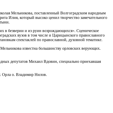
Николая Мельникова, поставленный Волгоградским народным
ита Илия, который высоко ценил творчество замечательного
стыни.
щих в безверии и из руин возрождающихся». Сценическое
оградских вузов в том числе и Царицынского православного
ановкам спектаклей по православной, духовной тематике.
а Мельникова известна большинству орловских верующих.
родных депутатов Михаил Вдовин, специально приехавшая
. Орла о. Владимир Нилов.