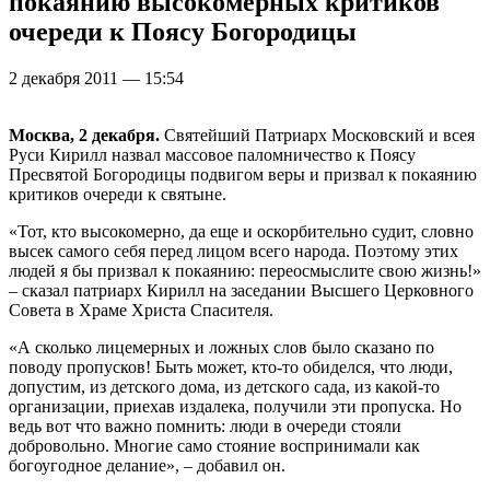
покаянию высокомерных критиков
очереди к Поясу Богородицы
2 декабря 2011 — 15:54
Москва, 2 декабря.
Святейший Патриарх Московский и всея
Руси Кирилл назвал массовое паломничество к Поясу
Пресвятой Богородицы подвигом веры и призвал к покаянию
критиков очереди к святыне.
«Тот, кто высокомерно, да еще и оскорбительно судит, словно
высек самого себя перед лицом всего народа. Поэтому этих
людей я бы призвал к покаянию: переосмыслите свою жизнь!»
– сказал патриарх Кирилл на заседании Высшего Церковного
Совета в Храме Христа Спасителя.
«А сколько лицемерных и ложных слов было сказано по
поводу пропусков! Быть может, кто-то обиделся, что люди,
допустим, из детского дома, из детского сада, из какой-то
организации, приехав издалека, получили эти пропуска. Но
ведь вот что важно помнить: люди в очереди стояли
добровольно. Многие само стояние воспринимали как
богоугодное делание», – добавил он.