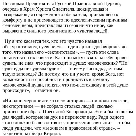
По словам Предстоятеля Русской Православной Церкви,
очередь в Храм Христа Спасителя, шокирующая и
раздражающая современного обывателя, привыкшего к
комфорту и не приемлющего по идеологическим причинам
феномен веры, представляла из себя ни что иное, как
выражение сильного религиозного чувства людей.
«Ну а что касается тех, кто это чувство называл
обскурантизмом, суеверием — один артист договорился до
того, что назвал его «сектантством», — пусть эти слова
останутся на их совести. Как они могут взять на себя право
судить, не зная, что происходит в душах человеческих? "Не
судите, да не судимы будете" — почему Господь дает нам
такую заповедь? Да потому, что ни у кого, кроме Бога, нет
возможности и способности проникнуть в глубину
человеческой души, понять, что по-настоящему в этой душе
происходит», – отметил он.
«Ни одно мероприятие за всю историю — ни политическое,
ни спортивное — не собрало столько людей, сколько
принесение образа Пресвятой Богородицы. Это и было шоком
для людей, которые на дух не переносят веру. Ради одного
этого должно было состояться принесение святыни — чтобы
люди увидели, что мы живем в православной стране», –
заключил патриарх Кирилл.