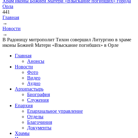
Храм иконы Божией Матери «Взыскание погибших» города
Орла
441
Главная
→
Вы здесь
Новости
→
В Радоницу митрополит Тихон совершил Литургию в храме
иконы Божией Матери «Взыскание погибших» в Орле
Главная
Анонсы
Новости
Фото
Видео
Аудио
Архипастырь
Биография
Служения
Епархия
Епархиальное управление
Отделы
Благочиния
Документы
Храмы