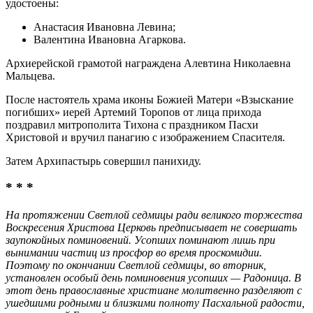
удостоены:
Анастасия Ивановна Левина;
Валентина Ивановна Агаркова.
Архиерейской грамотой награждена Алевтина Николаевна
Мальцева.
После настоятель храма иконы Божией Матери «Взыскание
погибших» иерей Артемий Торопов от лица прихода
поздравил митрополита Тихона с праздником Пасхи
Христовой и вручил панагию с изображением Спасителя.
Затем Архипастырь совершил панихиду.
* * *
На протяжении Светлой седмицы ради великого торжества
Воскресения Христова Церковь предписывает не совершать
заупокойных поминовений. Усопших поминают лишь при
вынимании частиц из просфор во время проскомидии.
Поэтому по окончании Светлой седмицы, во вторник,
установлен особый день поминовения усопших — Радоница. В
этот день православные христиане молитвенно разделяют с
ушедшими родными и близкими полноту Пасхальной радости,