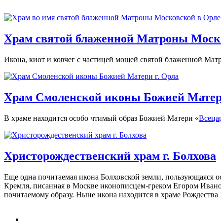
Храм святой блаженной Матроны Моско
Икона, киот и ковчег с частицей мощей святой блаженной Мат
Храм Смоленской иконы Божией Матер
В храме находится особо чтимый образ Божией Матери «
Всеца
Христорождественский храм г. Болхова
Еще одна почитаемая икона Болховской земли, пользующаяся 
Кремля, писанная в Москве иконописцем-греком Егором Иванов
почитаемому об­разу. Ныне икона находится в храме Рождества