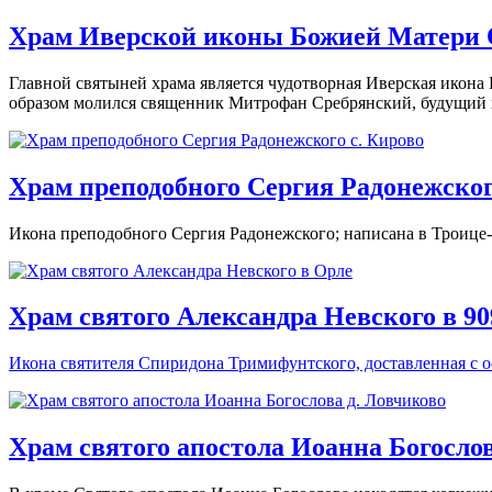
Храм Иверской иконы Божией Матери 
Главной святыней храма является чудотворная Иверская икона
образом молился священник Митрофан Сребрянский, будущий п
Храм преподобного Сергия Радонежског
Икона преподобного Сергия Радонежского; написана в Троице
Храм святого Александра Невского в 90
Икона святителя Спиридона Тримифунтского, доставленная с о
Храм святого апостола Иоанна Богослов