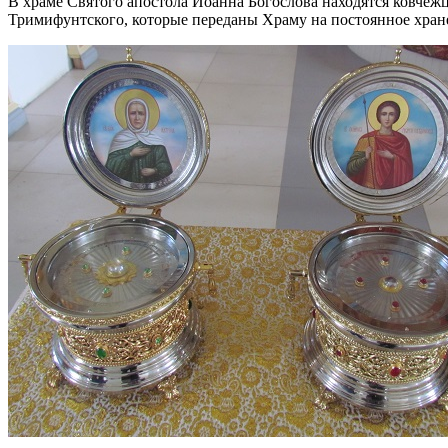
В храме Святого апостола Иоанна Богослова находятся ковче
Тримифунтского, которые переданы Храму на постоянное хра