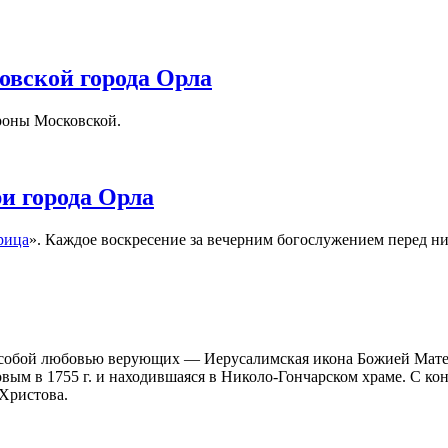
вской города Орла
роны Московской.
и города Орла
рица
». Каждое воскресение за вечерним богослужением перед ни
особой любовью верующих — Иерусали­мская икона Божией Мате
ым в 1755 г. и находившаяся в Николо-Гончарском храме. С ко
 Христова.