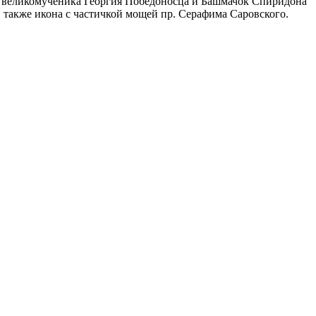
о великомученика Георгия Победоносца и Башмачок Спиридона
акже икона с частичкой мощей пр. Серафима Саровского.