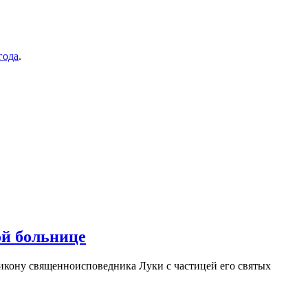
года
.
ой больнице
кону священноисповедника Луки с частицей его святых