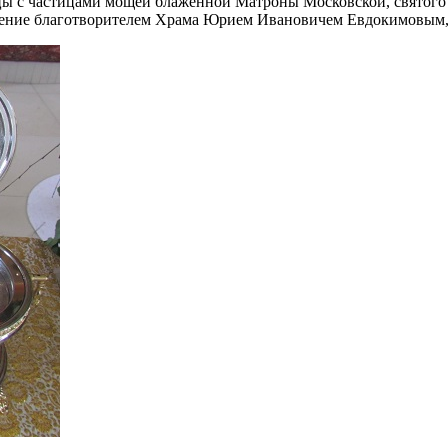
жцы с частицами мощей блаженной Матроны Московской, святог
нение благотворителем Храма Юрием Ивановичем Евдокимовым, т