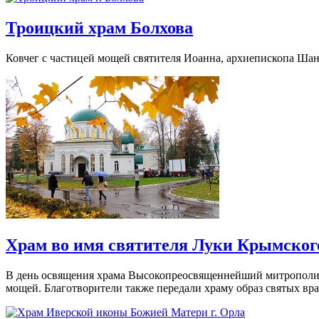
Троицкий храм Болхова
Ковчег с частицей мощей святителя Иоанна, архиепископа Ша
Храм во имя святителя Луки Крымског
В день освящения храма Высокопреосвященнейший митрополит
мощей. Благотворители также передали храму образ святых вра