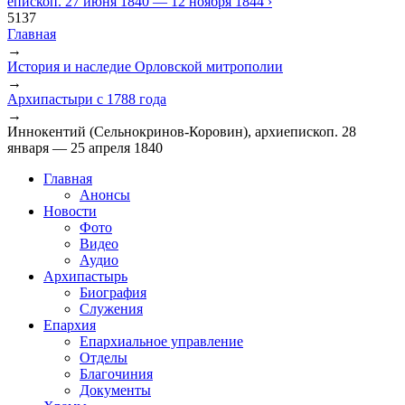
епископ. 27 июня 1840 — 12 ноября 1844 ›
5137
Главная
→
Вы здесь
История и наследие Орловской митрополии
→
Архипастыри с 1788 года
→
Иннокентий (Сельнокринов-Коровин), архиепископ. 28
января — 25 апреля 1840
Главная
Анонсы
Новости
Фото
Видео
Аудио
Архипастырь
Биография
Служения
Епархия
Епархиальное управление
Отделы
Благочиния
Документы