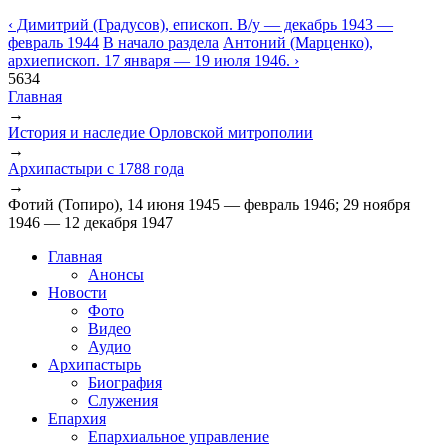
‹ Димитрий (Градусов), епископ. В/у — декабрь 1943 —
февраль 1944
В начало раздела
Антоний (Марценко),
архиепископ. 17 января — 19 июля 1946. ›
5634
Главная
→
Вы здесь
История и наследие Орловской митрополии
→
Архипастыри с 1788 года
→
Фотий (Топиро), 14 июня 1945 — февраль 1946; 29 ноября
1946 — 12 декабря 1947
Главная
Анонсы
Новости
Фото
Видео
Аудио
Архипастырь
Биография
Служения
Епархия
Епархиальное управление