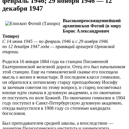
февраль 1946; 29 ноября 1946 — 12
декабря 1947
Высокопреосвященнейший
архиепископ Фотий (в миру
Борис Александрович
Топиро)
С 14 июня 1945 — по февраль 1946 и с 29 ноября 1946
по 12 декабря 1947 года — правящий архиерей Орловской
епархии.
Родился 16 января 1884 года на станции Письменной
Екатерининской железной дороги. Отец его был начальником
этой станции. Еще на гимназической скамье его посещала
мысль о жизни в монастыре. В последнем классе гимназии,
он обратился к оптинскому старцу преподобному Иосифу
за заочным советом по этому вопросу, и старец посоветовал
юноше идти сначала в духовную академию, а по окончании
ее поступить по воле Божией. По окончании гимназии в 1904
году поступил в Санкт-Петербургскую духовную академию,
откуда выпустился в 1908 году со степенью кандидата
богословия.
Был преподавателем средней школы, а впоследствии —
доцентом Педагогического института и университета