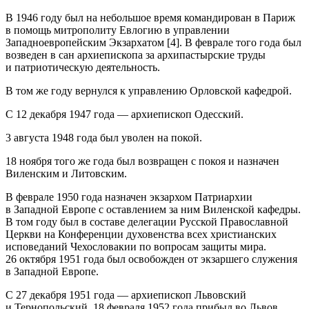
В 1946 году был на небольшое время командирован в Париж
в помощь митрополиту Евлогию в управлении
Западноевропейским Экзархатом [4]. В феврале того года был
возведен в сан архиепископа за архипастырские труды
и патриотическую деятельность.
В том же году вернулся к управлению Орловской кафедрой.
С 12 декабря 1947 года — архиепископ Одесский.
3 августа 1948 года был уволен на покой.
18 ноября того же года был возвращен с покоя и назначен
Виленским и Литовским.
В феврале 1950 года назначен экзархом Патриархии
в Западной Европе с оставлением за ним Виленской кафедры.
В том году был в составе делегации Русской Православной
Церкви на Конференции духовенства всех христианских
исповеданий Чехословакии по вопросам защиты мира.
26 октября 1951 года был освобожден от экзаршего служения
в Западной Европе.
С 27 декабря 1951 года — архиепископ Львовский
и Тернопольский. 18 февраля 1952 года прибыл во Львов.