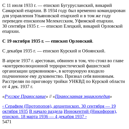
С 11 июля 1933 г. — епископ Бугурусланский, викарий
Самарской епархии. В 1934 году был временно командирован
для управления Ульяновской епархией и в том же году
переведен епископом Мелекесским, Уфимской епархии.
30 сентября 1935 г. — епископ Елецкий, викарий Орловской
епархии.
С 19 октября 1935 г. — епископ Орловский
.
С декабря 1935 г. — епископ Курский и Обоянский.
В апреле 1937 г. арестован, обвинен в том, что стоял во главе
«контрреволюционной террористической фашистской
организации церковников», в которуюрую входило
подчиненное ему духовенство. Признал себя виновным.
Расстрелян по приговору тройки УНКВД по Курской области
от 4 дек. 1937 г.
«
Русское Православие
»
//
«
Православная энциклопедия
»
‹ Серафим (Протопопов), архиепископ. 30 сентября — 19
октября 1935
В начало раздела
Иннокентий (Никифоров),
епископ. 18 марта 1936 — 4 декабря 1937 ›
5471