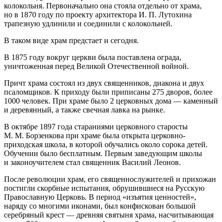
колокольня. Первоначально она стояла отдельно от храма,
но в 1870 году по проекту архитектора И. П. Лутохина
трапезную удлинили и соединили с колокольней.
В таком виде храм предстает и сегодня.
В 1875 году вокруг церкви была поставлена ограда,
уничтоженная перед Великой Отечественной войной.
Причт храма состоял из двух священников, диакона и двух
псаломщиков. К приходу были приписаны 275 дворов, более
1000 человек. При храме было 2 церковных дома — каменный
и деревянный, а также свечная лавка на рынке.
В октябре 1897 года стараниями церковного старосты
М. М. Борзенкова при храме была открыта церковно-
приходская школа, в которой обучались около сорока детей.
Обучении было бесплатным. Первым заведующим школы
и законоучителем стал священник Василий Леонов.
После революции храм, его священнослужителей и прихожан
постигли скорбные испытания, обрушившиеся на Русскую
Православную Церковь. В период «изъятия ценностей»,
наряду со многими иконами, был конфискован большой
серебряный крест — древняя святыня храма, насчитывающая