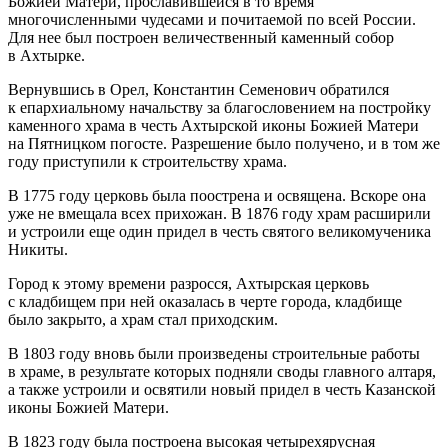
Божией Матери, прославившейся в то время
многочисленными чудесами и почитаемой по всей России.
Для нее был построен величественный каменный собор
в Ахтырке.
Вернувшись в Орел, Константин Семенович обратился
к епархиальному начальству за благословением на постройку
каменного храма в честь Ахтырской иконы Божией Матери
на Пятницком погосте. Разрешение было получено, и в том же
году приступили к строительству храма.
В 1775 году церковь была поострена и освящена. Вскоре она
уже не вмещала всех прихожан. В 1876 году храм расширили
и устроили еще один придел в честь святого великомученика
Никиты.
Город к этому времени разросся, Ахтырская церковь
с кладбищем при ней оказалась в черте города, кладбище
было закрыто, а храм стал приходским.
В 1803 году вновь были произведены строительные работы
в храме, в результате которых подняли своды главного алтаря,
а также устроили и освятили новый придел в честь Казанской
иконы Божией Матери.
В 1823 году была построена высокая четырехярусная