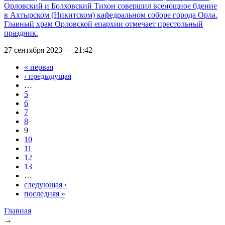
Орловский и Болховский Тихон совершил всенощное бдение
в Ахтырском (Никитском) кафедральном соборе города Орла.
Главный храм Орловской епархии отмечает престольный
праздник.
27 сентября 2023 — 21:42
« первая
Страницы
‹ предыдущая
…
5
6
7
8
9
10
11
12
13
…
следующая ›
последняя »
Главная
→
Вы здесь