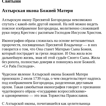
Святыни
Ахтырская икона Божией Матери
Ахтырскую икону Пресвятой Богородицы невозможно
спутать с какой-либо другой иконой. На ней можно видеть
поясное изображение Богородицы, молитвенно сложившей
руки перед Крестом с распятым Господом Иисусом Христом.
Иконография образа сложилась на основе ветхозаветных
пророчеств, посвященных Пресвятой Владычице — в них
говорится о том, что Она станет Матерью Сына Божия,
который пострадает за грехи людские. И Она жила всю
дальнейшую жизнь, зная об этой судьбе Своего Сына. Жила
без ропота, полностью доверяя и повинуясь воле Божией.
«Се Раба Господня».
Чудесное явление Ахтырской иконы Божией Матери
произошло 2 июля 1739 года, о чем свидетельствует надпись
под изображением Богородицы, разделенная двуглавым
орлом. Такая самобытная иконография говорит о признании
чудотворного образа «государями всероссийскими»
и одновременно — это знак Торжества Православия.
С Ахтырской иконы, почитавшейся как целительница