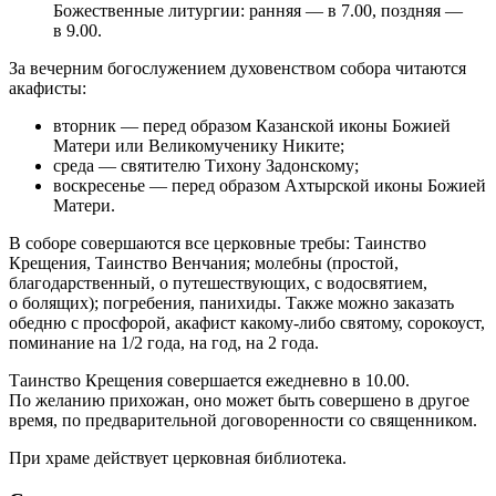
Божественные литургии: ранняя — в 7.00, поздняя —
в 9.00.
За вечерним богослужением духовенством собора читаются
акафисты:
вторник — перед образом Казанской иконы Божией
Матери или Великомученику Никите;
среда — святителю Тихону Задонскому;
воскресенье — перед образом Ахтырской иконы Божией
Матери.
В соборе совершаются все церковные требы: Таинство
Крещения, Таинство Венчания; молебны (простой,
благодарственный, о путешествующих, с водосвятием,
о болящих); погребения, панихиды. Также можно заказать
обедню с просфорой, акафист какому-либо святому, сорокоуст,
поминание на 1/2 года, на год, на 2 года.
Таинство Крещения совершается ежедневно в 10.00.
По желанию прихожан, оно может быть совершено в другое
время, по предварительной договоренности со священником.
При храме действует церковная библиотека.