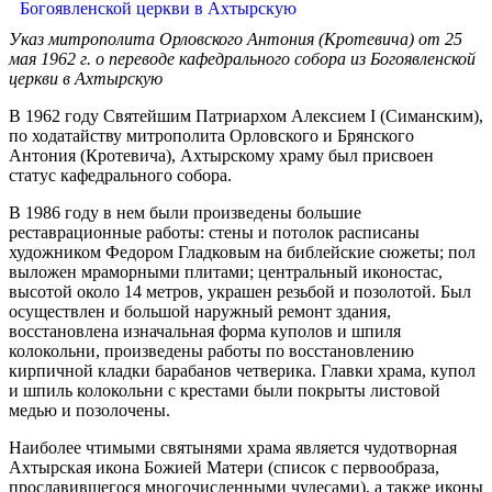
Указ митрополита Орловского Антония (Кротевича) от 25
мая 1962 г. о переводе кафедрального собора из Богоявленской
церкви в Ахтырскую
В 1962 году Святейшим Патриархом Алексием I (Симанским),
по ходатайству митрополита Орловского и Брянского
Антония (Кротевича), Ахтырскому храму был присвоен
статус кафедрального собора.
В 1986 году в нем были произведены большие
реставрационные работы: стены и потолок расписаны
художником Федором Гладковым на библейские сюжеты; пол
выложен мраморными плитами; центральный иконостас,
высотой около 14 метров, украшен резьбой и позолотой. Был
осуществлен и большой наружный ремонт здания,
восстановлена изначальная форма куполов и шпиля
колокольни, произведены работы по восстановлению
кирпичной кладки барабанов четверика. Главки храма, купол
и шпиль колокольни с крестами были покрыты листовой
медью и позолочены.
Наиболее чтимыми святынями храма является чудотворная
Ахтырская икона Божией Матери (список с первообраза,
прославившегося многочисленными чудесами), а также иконы