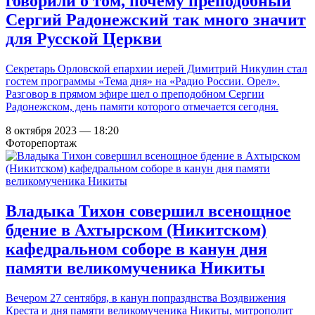
говорили о том, почему преподобный
Сергий Радонежский так много значит
для Русской Церкви
Секретарь Орловской епархии иерей Димитрий Никулин стал
гостем программы «Тема дня» на «Радио России. Орел».
Разговор в прямом эфире шел о преподобном Сергии
Радонежском, день памяти которого отмечается сегодня.
8 октября 2023 — 18:20
Фоторепортаж
Владыка Тихон совершил всенощное
бдение в Ахтырском (Никитском)
кафедральном соборе в канун дня
памяти великомученика Никиты
Вечером 27 сентября, в канун попразднства Воздвижения
Креста и дня памяти великомученика Никиты, митрополит