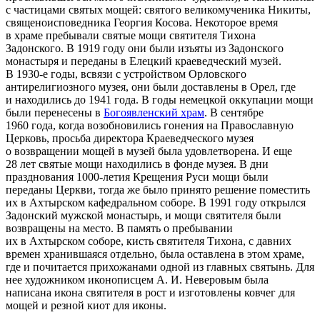
с частицами святых мощей: святого великомученика Никиты,
священоисповедника Георгия Косова. Некоторое время
в храме пребывали святые мощи святителя Тихона
Задонского. В 1919 году они были изъяты из Задонского
монастыря и переданы в Елецкий краеведческий музей.
В 1930-е годы, всвязи с устройством Орловского
антирелигиозного музея, они были доставлены в Орел, где
и находились до 1941 года. В годы немецкой оккупации мощи
были перенесены в
Богоявленский храм
. В сентябре
1960 года, когда возобновились гонения на Православную
Церковь, просьба директора Краеведческого музея
о возвращении мощей в музей была удовлетворена. И еще
28 лет святые мощи находились в фонде музея. В дни
празднования 1000-летия Крещения Руси мощи были
переданы Церкви, тогда же было принято решение поместить
их в Ахтырском кафедральном соборе. В 1991 году открылся
Задонский мужской монастырь, и мощи святителя были
возвращены на место. В память о пребывании
их в Ахтырском соборе, кисть святителя Тихона, с давних
времен хранившаяся отдельно, была оставлена в этом храме,
где и почитается прихожанами одной из главных святынь. Для
нее художником иконописцем А. И. Неверовым была
написана икона святителя в рост и изготовлены ковчег для
мощей и резной киот для иконы.