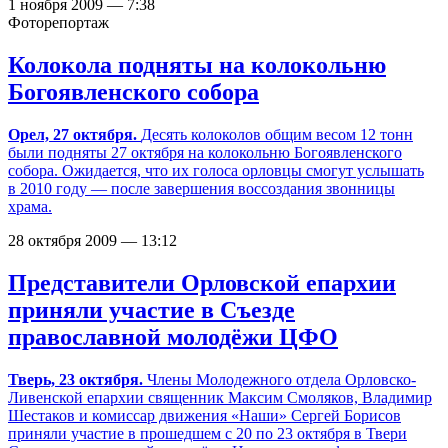
1 ноября 2009 — 7:38
Фоторепортаж
Колокола подняты на колокольню
Богоявленского собора
Орел, 27 октября.
Десять колоколов общим весом 12 тонн
были подняты 27 октября на колокольню Богоявленского
собора. Ожидается, что их голоса орловцы смогут услышать
в 2010 году — после завершения воссоздания звонницы
храма.
28 октября 2009 — 13:12
Представители Орловской епархии
приняли участие в Съезде
православной молодёжи ЦФО
Тверь, 23 октября.
Члены Молодежного отдела Орловско-
Ливенской епархии священник Максим Смоляков, Владимир
Шестаков и комиссар движения «Наши» Сергей Борисов
приняли участие в прошедшем с 20 по 23 октября в Твери