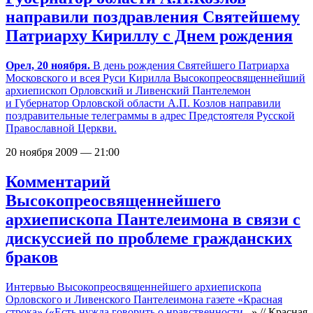
направили поздравления Святейшему
Патриарху Кириллу с Днем рождения
Орел, 20 ноября.
В день рождения Святейшего Патриарха
Московского и всея Руси Кирилла Высокопреосвященнейший
архиепископ Орловский и Ливенский Пантелемон
и Губернатор Орловской области А.П. Козлов направили
поздравительные телеграммы в адрес Предстоятеля Русской
Православной Церкви.
20 ноября 2009 — 21:00
Комментарий
Высокопреосвященнейшего
архиепископа Пантелеимона в связи с
дискуссией по проблеме гражданских
браков
Интервью Высокопреосвященнейшего архиепископа
Орловского и Ливенского Пантелеимона газете «Красная
строка» («
Есть нужда говорить о нравственности...
» // Красная