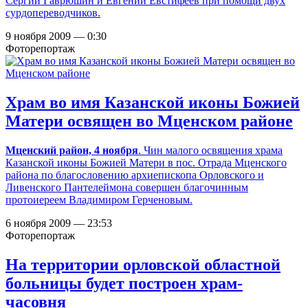
Сергий Гаврюшин и Евгений Евстифеев при помощи двух
сурдопереводчиков.
9 ноября 2009 — 0:30
Фоторепортаж
Храм во имя Казанской иконы Божией
Матери освящен во Мценском районе
Мценский район, 4 ноября
. Чин малого освящения храма
Казанской иконы Божией Матери в пос. Отрада Мценского
района по благословению архиепископа Орловского и
Ливенского Пантелеймона совершен благочинным
протоиереем Владимиром Герченовым.
6 ноября 2009 — 23:53
Фоторепортаж
На территории орловской областной
больницы будет построен храм-
часовня