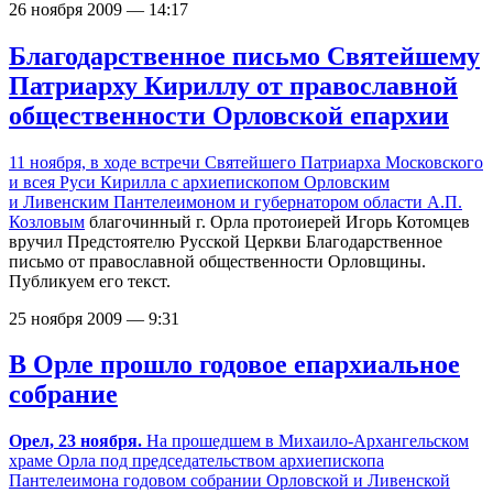
26 ноября 2009 — 14:17
Благодарственное письмо Святейшему
Патриарху Кириллу от православной
общественности Орловской епархии
11 ноября, в ходе
встречи Святейшего Патриарха Московского
и всея Руси Кирилла с архиепископом Орловским
и Ливенским Пантелеимоном и губернатором области А.П.
Козловым
благочинный г. Орла протоиерей Игорь Котомцев
вручил Предстоятелю Русской Церкви Благодарственное
письмо от православной общественности Орловщины.
Публикуем его текст.
25 ноября 2009 — 9:31
В Орле прошло годовое епархиальное
собрание
Орел, 23 ноября.
На прошедшем в Михаило-Архангельском
храме Орла под председательством архиепископа
Пантелеимона годовом собрании Орловской и Ливенской