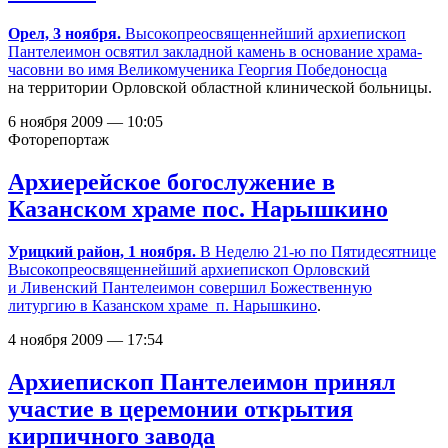
Орел, 3 ноября.
Высокопреосвященнейший архиепископ
Пантелеимон освятил закладной камень в основание
храма-
часовни во имя Великомученика Георгия Победоносца
на территории Орловской областной клинической больницы.
6 ноября 2009 — 10:05
Фоторепортаж
Архиерейское богослужение в
Казанском храме пос. Нарышкино
Урицкий район, 1 ноября.
В Неделю 21-ю по Пятидесятнице
Высокопреосвященнейший архиепископ Орловский
и Ливенский Пантелеимон совершил Божественную
литургию в
Казанском храме п. Нарышкино
.
4 ноября 2009 — 17:54
Архиепископ Пантелеимон принял
участие в церемонии открытия
кирпичного завода