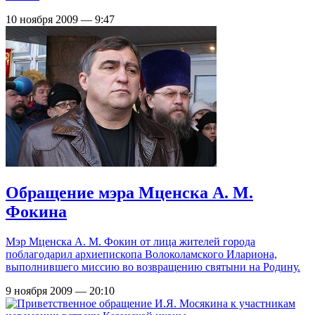
10 ноября 2009 — 9:47
Обращение мэра Мценска А. М.
Фокина
Мэр Мценска А. М. Фокин от лица жителей города
поблагодарил архиепископа Волоколамского Илариона,
выполнившего миссию во возвращению святыни на Родину.
9 ноября 2009 — 20:10