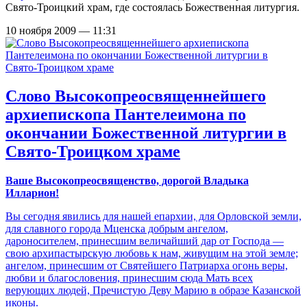
Свято-Троицкий храм, где состоялась Божественная литургия.
10 ноября 2009 — 11:31
Слово Высокопреосвященнейшего
архиепископа Пантелеимона по
окончании Божественной литургии в
Свято-Троицком храме
Ваше Высокопреосвященство, дорогой Владыка
Илларион!
Вы сегодня явились для нашей епархии, для Орловской земли,
для славного города Мценска добрым ангелом,
дароносителем, принесшим величайший дар от Господа —
свою архипастырскую любовь к нам, живущим на этой земле;
ангелом, принесшим от Святейшего Патриарха огонь веры,
любви и благословения, принесшим сюда Мать всех
верующих людей, Пречистую Деву Марию в образе Казанской
иконы.