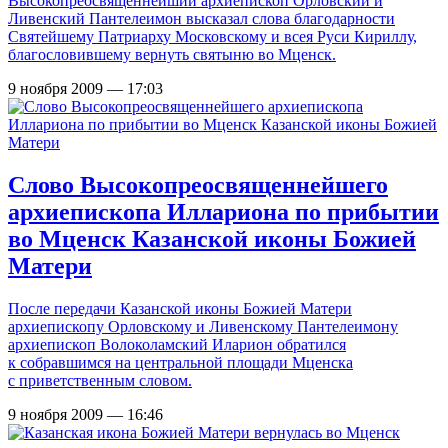
Высокопреосвященнейший архиепископ Орловский и
Ливенский Пантелеимон высказал слова благодарности
Святейшему Патриарху Московскому и всея Руси Кириллу,
благословившему вернуть святыню во Мценск.
9 ноября 2009 — 17:03
Слово Высокопреосвященнейшего
архиепископа Иллариона по прибытии
во Мценск Казанской иконы Божией
Матери
После передачи Казанской иконы Божией Матери
архиепископу Орловскому и Ливенскому Пантелеимону
архиепископ Волоколамский Иларион обратился
к собравшимся на центральной площади Мценска
с приветственным словом.
9 ноября 2009 — 16:46