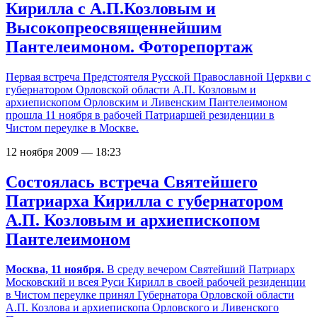
Кирилла с А.П.Козловым и
Высокопреосвященнейшим
Пантелеимоном. Фоторепортаж
Первая встреча Предстоятеля Русской Православной Церкви с
губернатором Орловской области А.П. Козловым и
архиепископом Орловским и Ливенским Пантелеимоном
прошла 11 ноября в рабочей Патриаршей резиденции в
Чистом переулке в Москве.
12 ноября 2009 — 18:23
Состоялась встреча Святейшего
Патриарха Кирилла с губернатором
А.П. Козловым и архиепископом
Пантелеимоном
Москва, 11 ноября.
В среду вечером Святейший Патриарх
Московский и всея Руси Кирилл в своей рабочей резиденции
в Чистом переулке принял Губернатора Орловской области
А.П. Козлова и архиепископа Орловского и Ливенского