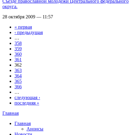
Съезде православной молодёжи Центрального федерального
округа.
28 октября 2009 — 11:57
« первая
Страницы
‹ предыдущая
…
358
359
360
361
362
363
364
365
366
…
следующая ›
последняя »
Главная
Вы здесь
Главная
Анонсы
Новости