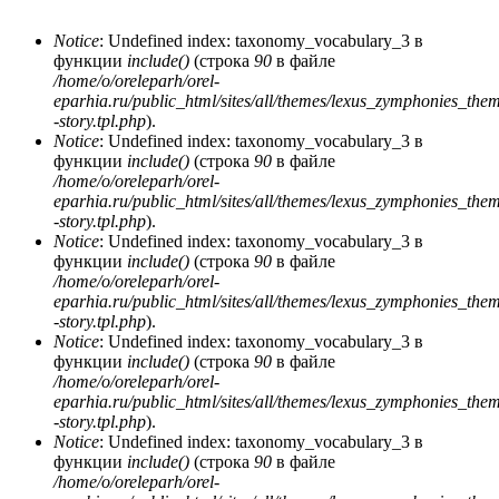
Notice
: Undefined index: taxonomy_vocabulary_3 в
функции
include()
(строка
90
в файле
Сообщение об ошибке
/home/o/oreleparh/orel-
eparhia.ru/public_html/sites/all/themes/lexus_zymphonies_the
-story.tpl.php
).
Notice
: Undefined index: taxonomy_vocabulary_3 в
функции
include()
(строка
90
в файле
/home/o/oreleparh/orel-
eparhia.ru/public_html/sites/all/themes/lexus_zymphonies_the
-story.tpl.php
).
Notice
: Undefined index: taxonomy_vocabulary_3 в
функции
include()
(строка
90
в файле
/home/o/oreleparh/orel-
eparhia.ru/public_html/sites/all/themes/lexus_zymphonies_the
-story.tpl.php
).
Notice
: Undefined index: taxonomy_vocabulary_3 в
функции
include()
(строка
90
в файле
/home/o/oreleparh/orel-
eparhia.ru/public_html/sites/all/themes/lexus_zymphonies_the
-story.tpl.php
).
Notice
: Undefined index: taxonomy_vocabulary_3 в
функции
include()
(строка
90
в файле
/home/o/oreleparh/orel-