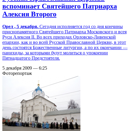
вспоминает Святейшего Патриарха
Алексия Второго
Орел , 5 декабря.
Сегодня исполняется год со дня кончины
приснопамятного Святейшего Патриарха Московского и всея
Руси Алексия II. Во всех приходах Орловско-Ливенской
епархии, как и во всей Русской Православной Церкви, в этот
день состоятся Божественные литургии, а по их окончании —
панихиды, за которыми будут молиться о упокоении
Пятнадцатого Предстоятеля.
5 декабря 2009 — 6:25
Фоторепортаж