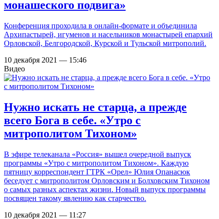
монашеского подвига»
Конференция проходила в онлайн-формате и объединила
Архипастырей, игуменов и насельников монастырей епархий
Орловской, Белгородской, Курской и Тульской митрополий.
10 декабря 2021 — 15:46
Видео
Нужно искать не старца, а прежде
всего Бога в себе. «Утро с
митрополитом Тихоном»
В эфире телеканала «Россия» вышел очередной выпуск
программы «Утро с митрополитом Тихоном». Каждую
пятницу корреспондент ГТРК «Орел» Юлия Опанасюк
беседует с митрополитом Орловским и Болховским Тихоном
о самых разных аспектах жизни. Новый выпуск программы
посвящен такому явлению как старчество.
10 декабря 2021 — 11:27