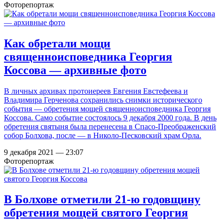
Фоторепортаж
Как обретали мощи
священноисповедника Георгия
Коссова — архивные фото
В личных архивах протоиереев Евгения Евстефеева и
Владимира Герченова сохранились снимки исторического
события — обретения мощей священноисповедника Георгия
Коссова. Само событие состоялось 9 декабря 2000 года. В день
обретения святыня была перенесена в Спасо-Преображенский
собор Болхова, после — в Николо-Песковский храм Орла.
9 декабря 2021 — 23:07
Фоторепортаж
В Болхове отметили 21-ю годовщину
обретения мощей святого Георгия