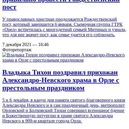
пост
У православных христиан продолжается Рождественский
пост, который завершится 6 января. Съемочная группа ГТРК
«Орел» встретилась с многодетной семьей Митиных и узнала,
что для нее значит пост, как семье удается его соблюдать.
7 декабря 2021 — 16:46
Фоторепортаж
Владыка Тихон поздравил прихожан
Александро-Невского храма в Орле с
престольным праздником
5 и 6 декабря, в канун дня памяти святого благоверного князя
Александра Невского и в сам праздничный день, митрополит
Орловский и Болховский Тихон совершил всенощное бдение
и Божественную литургию в храме святого Александра
Невского в 909-м квартале города Орла.