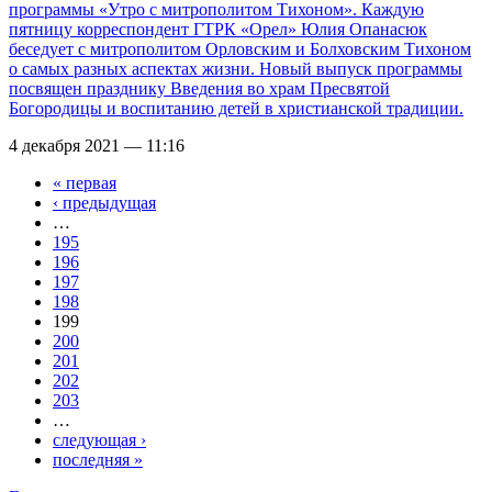
программы «Утро с митрополитом Тихоном». Каждую
пятницу корреспондент ГТРК «Орел» Юлия Опанасюк
беседует с митрополитом Орловским и Болховским Тихоном
о самых разных аспектах жизни. Новый выпуск программы
посвящен празднику Введения во храм Пресвятой
Богородицы и воспитанию детей в христианской традиции.
4 декабря 2021 — 11:16
« первая
Страницы
‹ предыдущая
…
195
196
197
198
199
200
201
202
203
…
следующая ›
последняя »