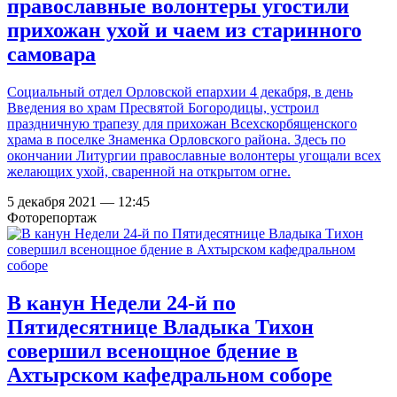
православные волонтеры угостили
прихожан ухой и чаем из старинного
самовара
Социальный отдел Орловской епархии 4 декабря, в день
Введения во храм Пресвятой Богородицы, устроил
праздничную трапезу для прихожан Всехскорбященского
храма в поселке Знаменка Орловского района. Здесь по
окончании Литургии православные волонтеры угощали всех
желающих ухой, сваренной на открытом огне.
5 декабря 2021 — 12:45
Фоторепортаж
В канун Недели 24-й по
Пятидесятнице Владыка Тихон
совершил всенощное бдение в
Ахтырском кафедральном соборе