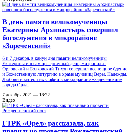
В день памяти великомученицы
Екатерины Архипастырь совершил
богослужения в микрорайоне
«Зареченский»
6 и 7 декабря, в канун дня памяти великомученицы
Екатерины и в сам праздничный день, митрополит
Орловский и Болховский Тихон совершил всенощное бдение
и Божественную литургию в храме мучениц Веры, Надежды,
Любови и матери их Софии в микрорайоне «Зареченский»
города Орла.
7 декабря 2021 — 18:22
Видео
ГТРК «Орел» рассказала, как
правильно провести Рождественский