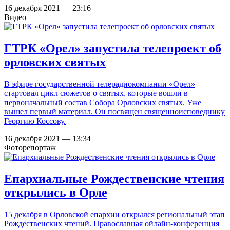
16 декабря 2021 — 23:16
Видео
ГТРК «Орел» запустила телепроект об
орловских святых
В эфире государственной телерадиокомпании «Орел»
стартовал цикл сюжетов о святых, которые вошли в
первоначальный состав Собора Орловских святых. Уже
вышел первый материал. Он посвящен священноисповеднику
Георгию Коссову.
16 декабря 2021 — 13:34
Фоторепортаж
Епархиальные Рождественские чтения
открылись в Орле
15 декабря в Орловской епархии открылся региональный этап
Рождественских чтений. Православная ойлайн-конференция