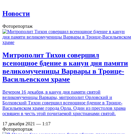
Новости
Фоторепортаж
Митрополит Тихон совершил
всенощное бдение в канун дня памяти
великомученицы Варвары в Троице-
Васильевском храме
Вечером 16 декабря, в канун дня памяти святой
великомученицы Варвары, митрополит Орловский и
Болховский Тихон совершил всенощное бдение в Троице-
Васильевском храме города Орла. Один из престолов храма
освящен в честь этой почитаемой христианами святой.
17 декабря 2021 — 1:17
Фоторепортаж