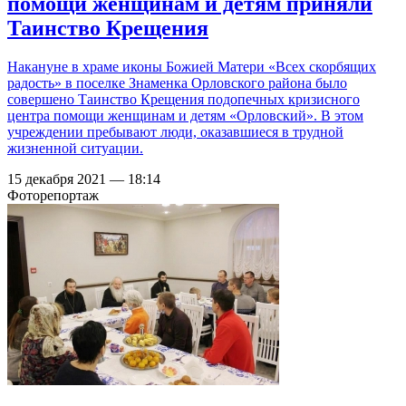
помощи женщинам и детям приняли
Таинство Крещения
Накануне в храме иконы Божией Матери «Всех скорбящих
радость» в поселке Знаменка Орловского района было
совершено Таинство Крещения подопечных кризисного
центра помощи женщинам и детям «Орловский». В этом
учреждении пребывают люди, оказавшиеся в трудной
жизненной ситуации.
15 декабря 2021 — 18:14
Фоторепортаж