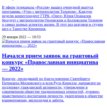
В эфире телеканала «Россия» вышел очередной выпуск
программы «Утро с митрополитом Тихоном». Каждую
неделю корреспондент ГТРК «Орел» Юлия Опанасюк
беседует с митрополитом Орловским и Болховским Тихоном
о самых разных аспектах жизни. В этот раз разговор в студии
шел о Таинстве Крещения.
29 января 2022 — 10:53
Начался прием заявок на грантовый
конкурс «Православная инициатива
— 2022»
Конкурс, проходящий по благословению Святейшего
Патриарха Московского и всея Руси Кирилла, направлен на
поддержку гражданской активности, утверждение в
современном обществе традиционных ценностей, духовно-
нравственного воспитания личности, укрепления в обществе
взаимопомощи, милосердия и заботы.