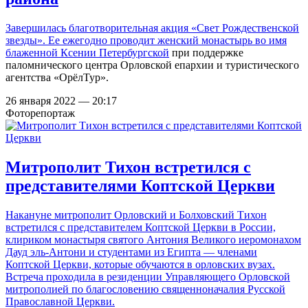
Завершилась благотворительная акция «Свет Рождественской
звезды». Ее ежегодно проводит
женский монастырь во имя
блаженной Ксении Петербургской
при поддержке
паломнического центра Орловской епархии и туристического
агентства «ОрёлТур».
26 января 2022 — 20:17
Фоторепортаж
Митрополит Тихон встретился с
представителями Коптской Церкви
Накануне митрополит Орловский и Болховский Тихон
встретился с представителем Коптской Церкви в России,
клириком монастыря святого Антония Великого иеромонахом
Дауд эль-Антони и студентами из Египта — членами
Коптской Церкви, которые обучаются в орловских вузах.
Встреча проходила в резиденции Управляющего Орловской
митрополией по благословению священноначалия Русской
Православной Церкви.