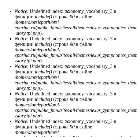
Notice
: Undefined index: taxonomy_vocabulary_3 в
функции
include()
(строка
90
в файле
Сообщение об ошибке
/home/o/oreleparh/orel-
eparhia.ru/public_html/sites/all/themes/lexus_zymphonies_the
-story.tpl.php
).
Notice
: Undefined index: taxonomy_vocabulary_3 в
функции
include()
(строка
90
в файле
/home/o/oreleparh/orel-
eparhia.ru/public_html/sites/all/themes/lexus_zymphonies_the
-story.tpl.php
).
Notice
: Undefined index: taxonomy_vocabulary_3 в
функции
include()
(строка
90
в файле
/home/o/oreleparh/orel-
eparhia.ru/public_html/sites/all/themes/lexus_zymphonies_the
-story.tpl.php
).
Notice
: Undefined index: taxonomy_vocabulary_3 в
функции
include()
(строка
90
в файле
/home/o/oreleparh/orel-
eparhia.ru/public_html/sites/all/themes/lexus_zymphonies_the
-story.tpl.php
).
Notice
: Undefined index: taxonomy_vocabulary_3 в
функции
include()
(строка
90
в файле
/home/o/oreleparh/orel-