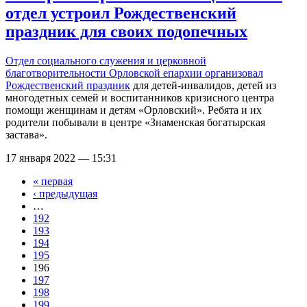
отдел устроил Рождественский
праздник для своих подопечных
Отдел социального служения и церковной
благотворительности Орловской епархии
организовал
Рождественский праздник
для детей-инвалидов, детей из
многодетных семей и воспитанников кризисного центра
помощи женщинам и детям «Орловский». Ребята и их
родители побывали в центре «Знаменская богатырская
застава».
17 января 2022 — 15:31
« первая
Страницы
‹ предыдущая
…
192
193
194
195
196
197
198
199