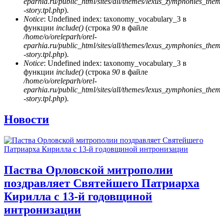
eparhia.ru/public_html/sites/all/themes/lexus_zymphonies_the
-story.tpl.php
).
Notice
: Undefined index: taxonomy_vocabulary_3 в
функции
include()
(строка
90
в файле
/home/o/oreleparh/orel-
eparhia.ru/public_html/sites/all/themes/lexus_zymphonies_the
-story.tpl.php
).
Notice
: Undefined index: taxonomy_vocabulary_3 в
функции
include()
(строка
90
в файле
/home/o/oreleparh/orel-
eparhia.ru/public_html/sites/all/themes/lexus_zymphonies_the
-story.tpl.php
).
Новости
Паства Орловской митрополии
поздравляет Святейшего Патриарха
Кирилла с 13-й годовщиной
интронизации