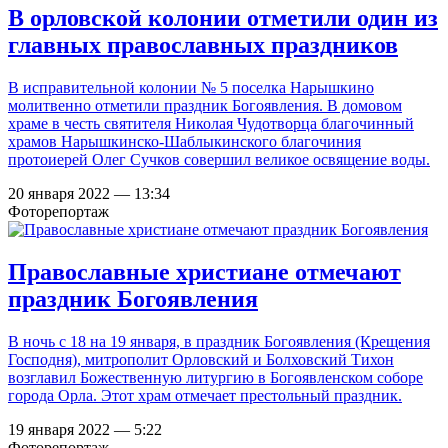
В орловской колонии отметили один из
главных православных праздников
В исправительной колонии № 5 поселка Нарышкино
молитвенно отметили праздник Богоявления. В домовом
храме в честь святителя Николая Чудотворца благочинный
храмов Нарышкинско-Шаблыкинского благочиния
протоиерей Олег Сучков совершил великое освящение воды.
20 января 2022 — 13:34
Фоторепортаж
Православные христиане отмечают
праздник Богоявления
В ночь с 18 на 19 января, в праздник Богоявления (Крещения
Господня), митрополит Орловский и Болховский Тихон
возглавил Божественную литургию в Богоявленском соборе
города Орла. Этот храм отмечает престольный праздник.
19 января 2022 — 5:22
Фоторепортаж