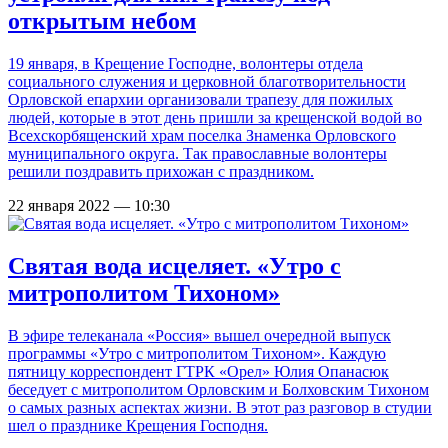
открытым небом
19 января, в Крещение Господне, волонтеры отдела
социального служения и церковной благотворительности
Орловской епархии организовали трапезу для пожилых
людей, которые в этот день пришли за крещенской водой во
Всехскорбященский храм поселка Знаменка Орловского
муниципального округа. Так православные волонтеры
решили поздравить прихожан с праздником.
22 января 2022 — 10:30
Святая вода исцеляет. «Утро с
митрополитом Тихоном»
В эфире телеканала «Россия» вышел очередной выпуск
программы «Утро с митрополитом Тихоном». Каждую
пятницу корреспондент ГТРК «Орел» Юлия Опанасюк
беседует с митрополитом Орловским и Болховским Тихоном
о самых разных аспектах жизни. В этот раз разговор в студии
шел о празднике Крещения Господня.