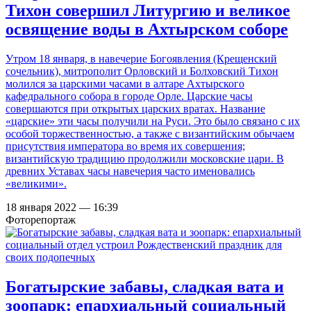
Тихон совершил Литургию и великое
освящение воды в Ахтырском соборе
Утром 18 января, в навечерие Богоявления (Крещенский
сочельник), митрополит Орловский и Болховский Тихон
молился за царскими часами в алтаре Ахтырского
кафедрального собора в городе Орле. Царские часы
совершаются при открытых царских вратах. Название
«царские» эти часы получили на Руси. Это было связано с их
особой торжественностью, а также с византийским обычаем
присутствия императора во время их совершения;
византийскую традицию продолжили московские цари. В
древних Уставах часы навечерия часто именовались
«великими».
18 января 2022 — 16:39
Фоторепортаж
Богатырские забавы, сладкая вата и
зоопарк: епархиальный социальный