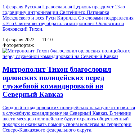
1 февраля Русская Православная Церковь празднует 13-ю
годовщину интронизации Святейшего Патриарха
Московского и всея Руси Кирилла. Со словами поздравления
к Его Святейшеству обратился митрополит Орловский и
Болховский Тихон.
1 февраля 2022 — 11:10
Фоторепортаж
Митрополит Тихон благословил
орловских полицейских перед
служебной командировкой на
Северный Кавказ
Сводный отряд орловских полицейских накануне отправился
в служебную командировку на Северный Кавказ. В течение
шести месяцев полицейские будут охранять общественный
порядок и оказывать помощь своим коллегам на территории
Северо-Кавказского федерального округа.