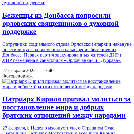
Беженцы из Донбасса попросили
орловских священников о духовной
поддержке
Сотрудники социального отдела Орловской епархии накануне
посетили пункты временного размещения беженцев из
Донбасса. Первая партия эвакуированных жителей ДНР и
ЛНР размещена в санаториях «Орловчанка» и «Дубрава».
27 февраля 2022 — 17:40
Фоторепортаж
Патриарх Кирилл призвал молиться за
восстановление мира и добрых
братских отношений между народами
27 февраля, в Неделю мясопустную, о Страшном Суде,
Святейший Патриарх Московский и всея Руси Кирилл