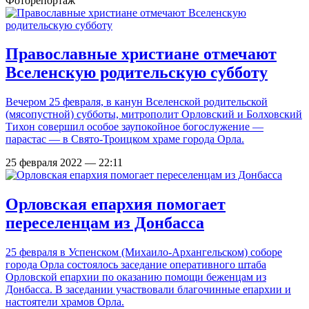
Фоторепортаж
Православные христиане отмечают
Вселенскую родительскую субботу
Вечером 25 февраля, в канун Вселенской родительской
(мясопустной) субботы, митрополит Орловский и Болховский
Тихон совершил особое заупокойное богослужение —
парастас — в Свято-Троицком храме города Орла.
25 февраля 2022 — 22:11
Орловская епархия помогает
переселенцам из Донбасса
25 февраля в Успенском (Михаило-Архангельском) соборе
города Орла состоялось заседание оперативного штаба
Орловской епархии по оказанию помощи беженцам из
Донбасса. В заседании участвовали благочинные епархии и
настоятели храмов Орла.