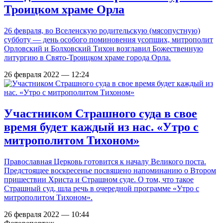
Троицком храме Орла
26 февраля, во Вселенскую родительскую (мясопустную)
субботу — день особого поминовения усопших, митрополит
Орловский и Болховский Тихон возглавил Божественную
литургию в Свято-Троицком храме города Орла.
26 февраля 2022 — 12:24
Участником Страшного суда в свое
время будет каждый из нас. «Утро с
митрополитом Тихоном»
Православная Церковь готовится к началу Великого поста.
Предстоящее воскресенье посвящено напоминанию о Втором
пришествии Христа и Страшном суде. О том, что такое
Страшный суд, шла речь в очередной программе «Утро с
митрополитом Тихоном».
26 февраля 2022 — 10:44