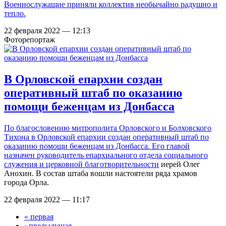
Военнослужащие приняли коллектив необычайно радушно и
тепло.
22 февраля 2022 — 12:13
Фоторепортаж
В Орловской епархии создан
оперативный штаб по оказанию
помощи беженцам из Донбасса
По благословению митрополита Орловского и Болховского
Тихона в Орловской епархии создан оперативный штаб по
оказанию помощи беженцам из Донбасса. Его главой
назначен руководитель епархиального
отдела социального
служения и церковной благотворительности
иерей Олег
Анохин. В состав штаба вошли настоятели ряда храмов
города Орла.
22 февраля 2022 — 11:17
« первая
Страницы
‹ предыдущая