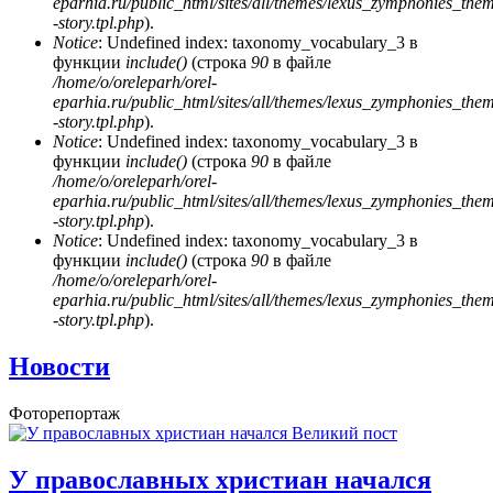
eparhia.ru/public_html/sites/all/themes/lexus_zymphonies_the
-story.tpl.php
).
Notice
: Undefined index: taxonomy_vocabulary_3 в
функции
include()
(строка
90
в файле
/home/o/oreleparh/orel-
eparhia.ru/public_html/sites/all/themes/lexus_zymphonies_the
-story.tpl.php
).
Notice
: Undefined index: taxonomy_vocabulary_3 в
функции
include()
(строка
90
в файле
/home/o/oreleparh/orel-
eparhia.ru/public_html/sites/all/themes/lexus_zymphonies_the
-story.tpl.php
).
Notice
: Undefined index: taxonomy_vocabulary_3 в
функции
include()
(строка
90
в файле
/home/o/oreleparh/orel-
eparhia.ru/public_html/sites/all/themes/lexus_zymphonies_the
-story.tpl.php
).
Новости
Фоторепортаж
У православных христиан начался