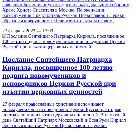
совершил Божественную литургию в кафедральном соборном
Храме Христа Спасителя в Москве. По окончании
богослужения Предстоятель Русской Православной Церкви
обратился к верующим с Первосвятительским словом.
27 февраля 2022 — 17:09
Послание Святейшего Патриарха
Кирилла, посвященное 100-летию
подвига новомучеников и
исповедников Церкви Русской при
изъятии церковных ценностей
27 февраля православные христиане вспоминают
новомучеников и исповедников Церкви Русской, которые
пострадали при изъятии церковных ценностей. В памятный
день Святейший Патриарх Московский и Всея Руси Кирилл
обратился к пастве Русской Православной Церкви.