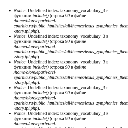
Notice
: Undefined index: taxonomy_vocabulary_3 в
функции
include()
(строка
90
в файле
Сообщение об ошибке
/home/o/oreleparh/orel-
eparhia.ru/public_html/sites/all/themes/lexus_zymphonies_the
-story.tpl.php
).
Notice
: Undefined index: taxonomy_vocabulary_3 в
функции
include()
(строка
90
в файле
/home/o/oreleparh/orel-
eparhia.ru/public_html/sites/all/themes/lexus_zymphonies_the
-story.tpl.php
).
Notice
: Undefined index: taxonomy_vocabulary_3 в
функции
include()
(строка
90
в файле
/home/o/oreleparh/orel-
eparhia.ru/public_html/sites/all/themes/lexus_zymphonies_the
-story.tpl.php
).
Notice
: Undefined index: taxonomy_vocabulary_3 в
функции
include()
(строка
90
в файле
/home/o/oreleparh/orel-
eparhia.ru/public_html/sites/all/themes/lexus_zymphonies_the
-story.tpl.php
).
Notice
: Undefined index: taxonomy_vocabulary_3 в
функции
include()
(строка
90
в файле
/home/o/oreleparh/orel-