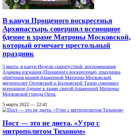
В канун Прощеного воскресенья
Архипастырь совершил всенощное
бдение в храме Матроны Московской,
который отмечает престольный
праздник
5 марта, в канун Недели сыропустной, воспоминания
Адамова изгнания (Прощеного воскресенья), праздника
обретения мощей блаженной Матроны Московской,
митрополит Орловский и Болховский Тихон совершил
всенощное бдение в храме святой блаженной Матроны
Московской города Орла.
5 марта 2022 — 22:41
Пост — это не диета. «Утро с
митрополитом Тихоном»