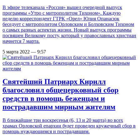
В эфире телеканала «Россия» вышел очередной выпуск
программы «Утро с митрополитом Тихоном». Каждую
неделю корреспондент ГТРК «Орел» Юлия Опанасюк
беседует с митрополитом Орловским и Болховским Тихоном
о самых разных аспектах жизни. Новый выпуск программы
посвящен Великому посту, который у православных христиан
начнется 7 марта.
5 марта 2022 — 9:57
Святейший Патриарх Кирилл
благословил общецерковный сбор
средств в помощь беженцам и
пострадавшим мирным жителям
В ближайшие три воскресенья (6, 13 и 20 марта) во всех
храмах Орловской епархии будет проведен кружечный сбор в
помощь нуждающимся и пострадавшим.