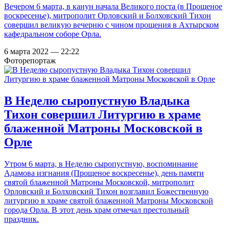
Вечером 6 марта, в канун начала Великого поста (в Прощеное
воскресенье), митрополит Орловский и Болховский Тихон
совершил великую вечерню с чином прощения в Ахтырском
кафедральном соборе Орла.
6 марта 2022 — 22:22
Фоторепортаж
В Неделю сыропустную Владыка
Тихон совершил Литургию в храме
блаженной Матроны Московской в
Орле
Утром 6 марта, в Неделю сыропустную, воспоминание
Адамова изгнания (Прощеное воскресенье), день памяти
святой блаженной Матроны Московской, митрополит
Орловский и Болховский Тихон возглавил Божественную
литургию в храме святой блаженной Матроны Московской
города Орла. В этот день храм отмечал престольный
праздник.