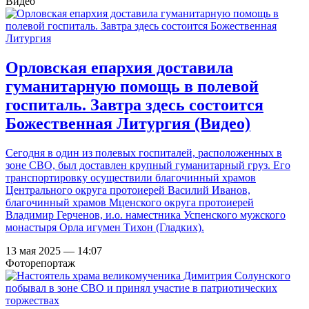
Видео
Орловская епархия доставила
гуманитарную помощь в полевой
госпиталь. Завтра здесь состоится
Божественная Литургия (Видео)
Сегодня в один из полевых госпиталей, расположенных в
зоне СВО, был доставлен крупный гуманитарный груз. Его
транспортировку осуществили благочинный храмов
Центрального округа протоиерей Василий Иванов,
благочинный храмов Мценского округа протоиерей
Владимир Герченов, и.о. наместника Успенского мужского
монастыря Орла игумен Тихон (Гладких).
13 мая 2025 — 14:07
Фоторепортаж