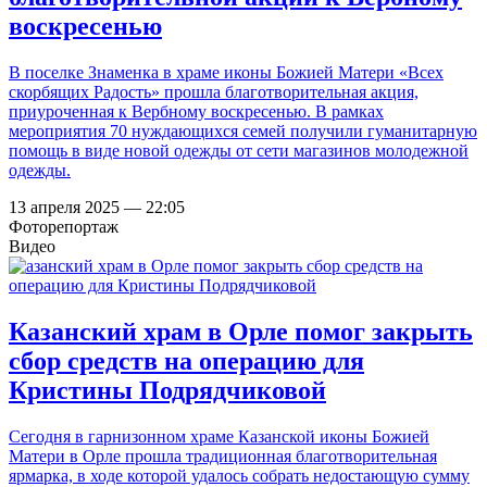
воскресенью
В поселке Знаменка в храме иконы Божией Матери «Всех
скорбящих Радость» прошла благотворительная акция,
приуроченная к Вербному воскресенью. В рамках
мероприятия 70 нуждающихся семей получили гуманитарную
помощь в виде новой одежды от сети магазинов молодежной
одежды.
13 апреля 2025 — 22:05
Фоторепортаж
Видео
Казанский храм в Орле помог закрыть
сбор средств на операцию для
Кристины Подрядчиковой
Сегодня в гарнизонном храме Казанской иконы Божией
Матери в Орле прошла традиционная благотворительная
ярмарка, в ходе которой удалось собрать недостающую сумму