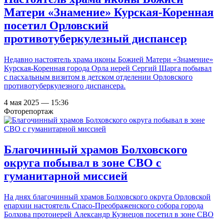
Матери «Знамение» Курская-Коренная
посетил Орловский
противотуберкулезный диспансер
Недавно настоятель храма иконы Божией Матери «Знамение»
Курская-Коренная города Орла иерей Сергий Шарга побывал
с пасхальным визитом в детском отделении Орловского
противотуберкулезного диспансера.
4 мая 2025 — 15:36
Фоторепортаж
Благочинный храмов Болховского
округа побывал в зоне СВО с
гуманитарной миссией
На днях благочинный храмов Болховского округа Орловской
епархии настоятель Спасо-Преображенского собора города
Болхова протоиерей Александр Кузнецов посетил в зоне СВО