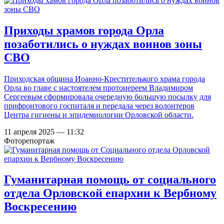
Приходы храмов города Орла
позаботились о нуждах воинов зоны
СВО
Приходская община Иоанно-Крестителького храма города
Орла во главе с настоятелем протоиереем Владимиром
Сергеевым сформировала очередную большую посылку для
прифронтового госпиталя и передала через волонтеров
Центра гигиены и эпидемиологии Орловской области.
11 апреля 2025 — 11:32
Фоторепортаж
Гуманитарная помощь от социального
отдела Орловской епархии к Вербному
Воскресению