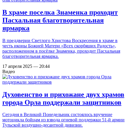
В храме поселка Знаменка проходит
Пасхальная благотворительная
ярмарка
В преддверии Светлого Христова Воскресения в храме в
честь иконы Божией Матери «Всех скорбящих Радость»,
расположенном в посёлке Знаменка, проходит Пасхальная
благотворительная ярмарка.
17 апреля 2025 — 20:44
Видео
Духовенство и прихожане двух храмов
города Орла поддержали защитников
Сегодня в Великий Понедельник состоялось вручение
мотоцикла бойцам из взвода огневой поддержки 51-й армии
Тульской воздушно-десантной дивизии.