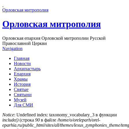
Перейти к основному содержанию страницы
Орловская митрополия
Орловская митрополия
Орловская епархия Орловской митрополии Русской
Православной Церкви
Navigation
Главная
Новости
Архипастырь
Епархия
Храмы
История
Святые
Святыни
Музей
Для СМИ
Notice
: Undefined index: taxonomy_vocabulary_3 в функции
include()
(строка
90
в файле
/home/o/oreleparh/orel-
Сообщение об ошибке
eparhia.ru/public_html/sites/all/themes/lexus_zymphonies_theme/tem