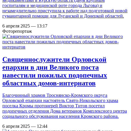
медикаментами в Курскую область (двум крупным
госпиталям и медицинской роте города Льгова) и
незамедлительно приступила к работе над подготовкой новой
гуманитарной помощи для Луганской и Донецкой областей.
6 апреля 2025 — 13:17
Фоторепортаж
Священнослужители Орловской
епархии в дни Великого поста
навестили пожилых подопечных
областных домов-интернатов
Благочинный храмов Троснянско-Кромского округа
Орловской епархии настоятель Свято-Никольского храма
поселка Кромы протоиерей Виктор Титов посетил
подопечных отделения Дома ветеранов Комплексного центра
социального обслуживания населения Кромского района.
6 апреля 2025 — 12:44