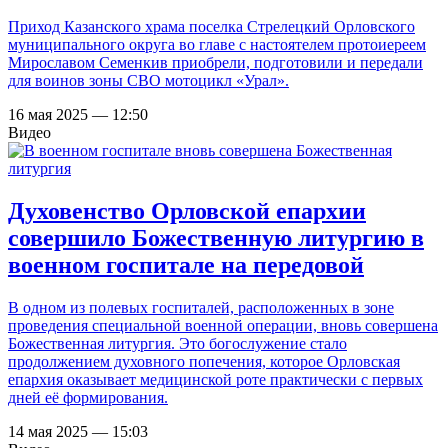
Приход Казанского храма поселка Стрелецкий Орловского
муниципального округа во главе с настоятелем протоиереем
Мирославом Семенкив приобрели, подготовили и передали
для воинов зоны СВО мотоцикл «Урал».
16 мая 2025 — 12:50
Видео
Духовенство Орловской епархии
совершило Божественную литургию в
военном госпитале на передовой
В одном из полевых госпиталей, расположенных в зоне
проведения специальной военной операции, вновь совершена
Божественная литургия. Это богослужение стало
продолжением духовного попечения, которое Орловская
епархия оказывает медицинской роте практически с первых
дней её формирования.
14 мая 2025 — 15:03