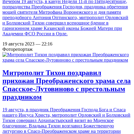
Вечером 19 августа, в канун Недели 11-й по Пятидесятнице,
попразднства Преображения Господня, праздника обре́тения
мощей святителя Митрофана Воронежского и дня памяти
преподобного Антония Оптинского, митрополит Орловский
и Болховский Тихон совершил всенощное бдение в
гарнизонном храме Казанской иконы Божией Матери при
Академии ФСО России в Орле.
19 августа 2023 — 22:16
Фоторепортаж
Митрополит Тихон поздравил
прихожан Преображенского храма села
Спасское-Лутовиново с престольным
праздником
19 августа, в праздник Преображения Господа Бога и Спаса
нашего Иисуса Христа, митрополит Орловский и Болховский
Тихон совершил Архипастырский визит во Мценское
благочиние. Владыка Тихон возглавил Божественную
литургию в Спасо-Преображенском храме на территории