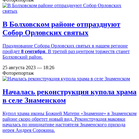
В Болховском районе отпразднуют
Собор Орловских святых
Празднование Собора Орловских святых в нашем регионе
пройдет
8 сентября
. В третий раз центром торжеств станет
Болховский район.
25 августа 2023 — 18:26
Фоторепортаж
Началась реконструкция купола храма
в селе Знаменском
Купол храма иконы Божией Матери «Знамение» в Знаменском
районе скоро обретет новый вид. Реконструкция маковки
началась по инициативе настоятеля Знаменского прихода
иерея Андрея Сорокина.