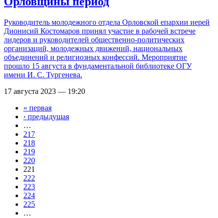
Орловщины период
Руководитель молодежного отдела Орловской епархии иерей
Дионисий Костомаров принял участие в рабочей встрече
лидеров и руководителей общественно-политических
организаций, молодежных движений, национальных
объединений и религиозных конфессий. Мероприятие
прошло 15 августа в фундаментальной библиотеке ОГУ
имени И. С. Тургенева.
17 августа 2023 — 19:20
« первая
Страницы
‹ предыдущая
…
217
218
219
220
221
222
223
224
225
…