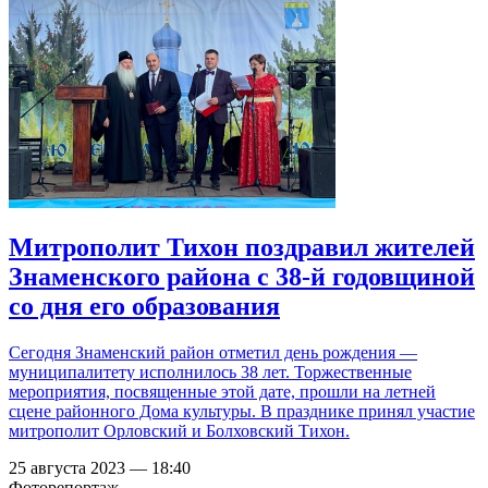
Митрополит Тихон поздравил жителей
Знаменского района с 38-й годовщиной
со дня его образования
Сегодня Знаменский район отметил день рождения —
муниципалитету исполнилось 38 лет. Торжественные
мероприятия, посвященные этой дате, прошли на летней
сцене районного Дома культуры. В празднике принял участие
митрополит Орловский и Болховский Тихон.
25 августа 2023 — 18:40
Фоторепортаж