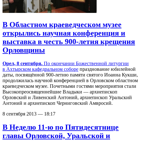
В Областном краеведческом музее
открылись научная конференция и
выставка в честь 900-летия крещения
Орловщины
Орел, 8 сентября.
По окончании
Божественной литургии
в Ахтырском кафедральном соборе
празднование юбилейной
даты, посвящённой 900-летию памяти святого Иоанна Кукши,
продолжилась научной конференцией в Орловском областном
краеведческом музее. Почетными гостями мероприятия стали
Высокопреосвященнейшие Владыки — архиепископ
Орловский и Ливенский Антоний, архиепископ Уральский
Антоний и архиепископ Черниговский Амвросий.
8 сентября 2013 — 18:17
В Неделю 11-ю по Пятидесятнице
главы Орловской, Уральской и