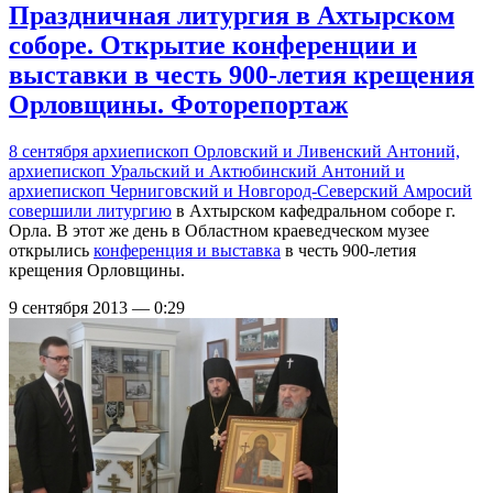
Праздничная литургия в Ахтырском
соборе. Открытие конференции и
выставки в честь 900-летия крещения
Орловщины. Фоторепортаж
8 сентября архиепископ Орловский и Ливенский Антоний,
архиепископ Уральский и Актюбинский Антоний и
архиепископ Черниговский и Новгород-Северский Амросий
совершили литургию
в Ахтырском кафедральном соборе г.
Орла. В этот же день в Областном краеведческом музее
открылись
конференция и выставка
в честь 900-летия
крещения Орловщины.
9 сентября 2013 — 0:29