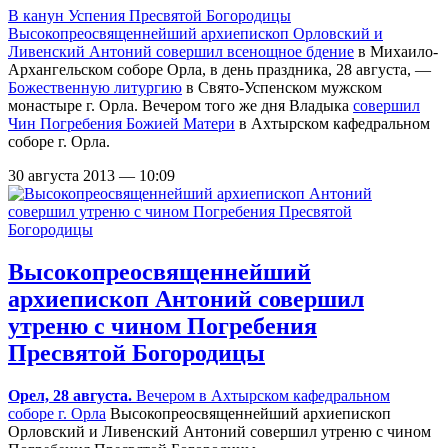
В канун Успения Пресвятой Богородицы
Высокопреосвященнейший архиепископ Орловский и
Ливенский Антоний
совершил всенощное бдение
в Михаило-
Архангельском соборе Орла, в день праздника, 28 августа, —
Божественную литургию
в Свято-Успенском мужском
монастыре г. Орла. Вечером того же дня Владыка
совершил
Чин Погребения Божией Матери
в Ахтырском кафедральном
соборе г. Орла.
30 августа 2013 — 10:09
Высокопреосвященнейший
архиепископ Антоний совершил
утреню с чином Погребения
Пресвятой Богородицы
Орел, 28 августа.
Вечером в
Ахтырском кафедральном
соборе г. Орла
Высокопреосвященнейший архиепископ
Орловский и Ливенский Антоний совершил утреню с чином