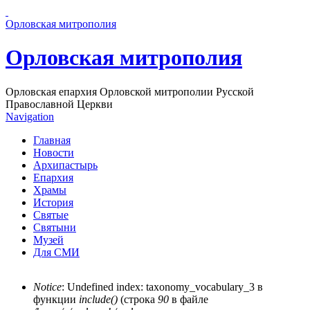
Перейти к основному содержанию страницы
Орловская митрополия
Орловская митрополия
Орловская епархия Орловской митрополии Русской
Православной Церкви
Navigation
Главная
Новости
Архипастырь
Епархия
Храмы
История
Святые
Святыни
Музей
Для СМИ
Notice
: Undefined index: taxonomy_vocabulary_3 в
функции
include()
(строка
90
в файле
Сообщение об ошибке