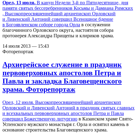
Орел, 13 июля.
В канун Недели 3-й по Пятидесятнице, дня
памяти святых бессеребренников Косьмы и Дамиана Римских
, Высокопреосвященнейший архиепископ Орловский
и Ливенский Антоний совершил Всенощное бдение
в
Богоявленском соборе города Орла
в сослужении
благочинного Орловского округа, настоятеля собора
протоиерея Александра Прищепы и клириков храма.
14 июля 2013 — 15:43
Фоторепортаж
Архиерейское служение в праздник
первоверховных апостолов Петра и
Павла и закладка Благовещенского
храма. Фоторепортаж
Орел, 12 июля. Высокопреосвященнейший архиепископ
Орловский и Ливенский Антоний в праздник святых cлавных
и всехвальных первоверховных апостолов Петра и Павла
совершил Божественную литургию
в Казанском храме Свято-
Успенского мужского монастыря г. Орла и освятил камень в
основание строительства Благовещенского храма.