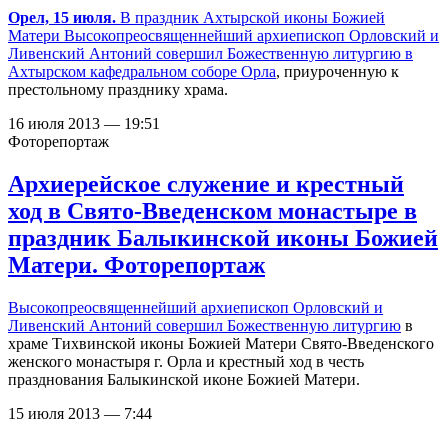
Орел, 15 июля.
В праздник Ахтырской иконы Божией
Матери Высокопреосвященнейший архиепископ Орловский и
Ливенский Антоний совершил Божественную литургию в
Ахтырском кафедральном соборе Орла
, приуроченную к
престольному празднику храма.
16 июля 2013 — 19:51
Фоторепортаж
Архиерейское служение и крестный
ход в Свято-Введенском монастыре в
праздник Балыкинской иконы Божией
Матери. Фоторепортаж
Высокопреосвященнейший архиепископ Орловский и
Ливенский Антоний
совершил Божественную литургию
в
храме Тихвинской иконы Божией Матери Свято-Введенского
женского монастыря г. Орла и крестный ход в честь
празднования Балыкинской иконе Божией Матери.
15 июля 2013 — 7:44