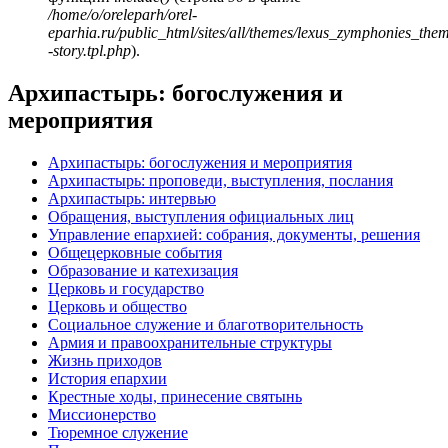
/home/o/oreleparh/orel-
eparhia.ru/public_html/sites/all/themes/lexus_zymphonies_the
-story.tpl.php
).
Архипастырь: богослужения и
мероприятия
Архипастырь: богослужения и мероприятия
Архипастырь: проповеди, выступления, послания
Архипастырь: интервью
Обращения, выступления официальных лиц
Управление епархией: собрания, документы, решения
Общецерковные события
Образование и катехизация
Церковь и государство
Церковь и общество
Социальное служение и благотворительность
Армия и правоохранительные структуры
Жизнь приходов
История епархии
Крестные ходы, принесение святынь
Миссионерство
Тюремное служение