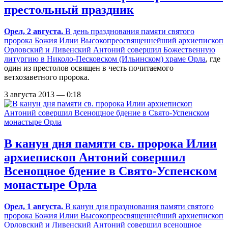
престольный праздник
Орел, 2 августа.
В день празднования памяти святого
пророка Божия Илии Высокопреосвященнейший архиепископ
Орловский и Ливенский Антоний совершил Божественную
литургию в
Николо-Песковском (Ильинском) храме Орла
, где
один из престолов освящен в честь почитаемого
ветхозаветного пророка.
3 августа 2013 — 0:18
В канун дня памяти св. пророка Илии
архиепископ Антоний совершил
Всенощное бдение в Свято-Успенском
монастыре Орла
Орел, 1 августа.
В канун дня празднования памяти святого
пророка Божия Илии Высокопреосвященнейший архиепископ
Орловский и Ливенский Антоний совершил всенощное