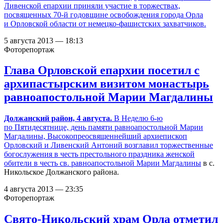
Ливенской епархии приняли участие в торжествах,
посвященных 70-й годовщине освобождения города Орла
и Орловской области от немецко-фашистских захватчиков.
5 августа 2013 — 18:13
Фоторепортаж
Глава Орловской епархии посетил с
архипастырским визитом монастырь
равноапостольной Марии Магдалины
Должанский район, 4 августа.
В Неделю 6-ю
по Пятидесятнице, день памяти равноапостольной Марии
Магдалины, Высокопреосвященнейший архиепископ
Орловский и Ливенский Антоний возглавил торжественные
богослужения в честь престольного праздника
женской
обители в честь св. равноапостольной Марии Магдалины
в с.
Никольское Должанского района.
4 августа 2013 — 23:35
Фоторепортаж
Свято-Никольский храм Орла отметил