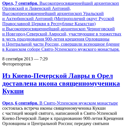
Орел, 7 сентября.
Высокопреосвященнейший архиепископ
Орловский и Ливенский Антоний,
Высокопреосвященнейший архиепископ Уральский
и Актюбинский Антоний (Митрополичий округ Русской
Православной Церкви в Республике Казахстан)
и Высокопреосвященнейший архиепископ Черниговский
и Новгород-Северский Амросий, участвующие в торжествах
в честь празднования 900-летия крещения Орловщины
и Центральной части России, совершили всенощное бдение
в Казанском соборе Свято-Успенского мужского монастыря.
8 сентября 2013 — 7:29
Фоторепортаж
Из Киево-Печерской Лавры в Орел
доставлена икона священномученика
Кукши
Орел, 6 сентября.
В
Свято-Успенском мужском монастыре
состоялась встреча иконы священномученика Кукши
с частицей мощей святого, написанной в Свято-Успенской
Киево-Печерской Лавре к празднованию 900-летия Крещения
Орловщины и Центральной России; передачу святыни