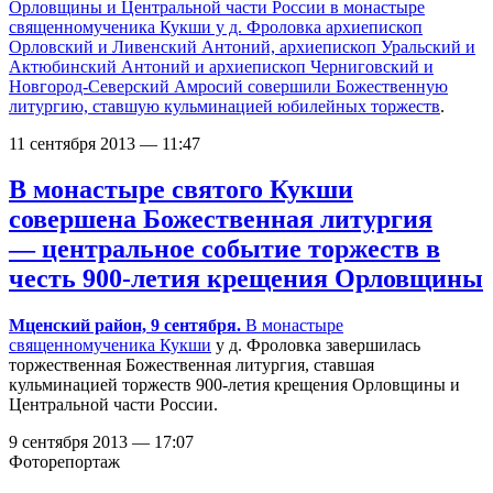
Орловщины и Центральной части России в монастыре
священномученика Кукши у д. Фроловка архиепископ
Орловский и Ливенский Антоний, архиепископ Уральский и
Актюбинский Антоний и архиепископ Черниговский и
Новгород-Северский Амросий
совершили Божественную
литургию, ставшую кульминацией юбилейных торжеств
.
11 сентября 2013 — 11:47
В монастыре святого Кукши
совершена Божественная литургия
— центральное событие торжеств в
честь 900-летия крещения Орловщины
Мценский район, 9 сентября.
В
монастыре
священномученика Кукши
у д. Фроловка завершилась
торжественная Божественная литургия, ставшая
кульминацией торжеств 900-летия крещения Орловщины и
Центральной части России.
9 сентября 2013 — 17:07
Фоторепортаж