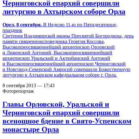
Черниговской епархий совершили
литургию в Ахтырском соборе Орла
Орел, 8 сентября.
В Неделю 11-ю по Пятидесятнице,
праздник
Сретения Владимирской иконы Пресвятой Богородицы, день
памяти священноисповедника Георгия Коссова,
Высокопреосвященнейший архиепископ Орловский
и Ливенский Антоний, Высокопреосвященнейший
архиепископ Уральский и Актюбинский Антоний
и Высокопреосвященнейший архиепископ Черниговский
и Новгород-Северский Амросий совершили Божественную
литургию в Ахтырском кафедральном соборе г. Орла.
8 сентября 2013 — 17:43
Фоторепортаж
Главы Орловской, Уральской и
Черниговской епархий совершили
всенощное бдение в Свято-Успенском
монастыре Орла