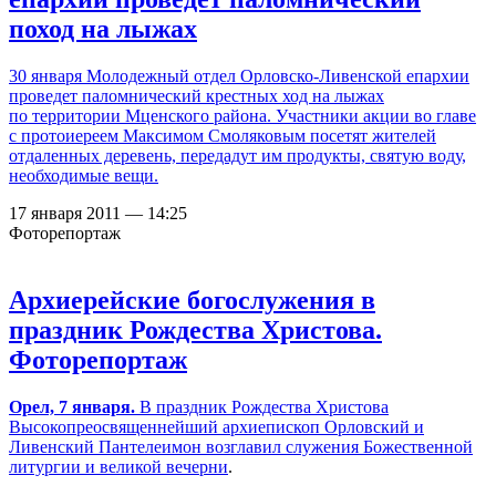
поход на лыжах
30 января Молодежный отдел Орловско-Ливенской епархии
проведет паломнический крестных ход на лыжах
по территории Мценского района. Участники акции во главе
с протоиереем Максимом Смоляковым посетят жителей
отдаленных деревень, передадут им продукты, святую воду,
необходимые вещи.
17 января 2011 — 14:25
Фоторепортаж
Архиерейские богослужения в
праздник Рождества Христова.
Фоторепортаж
Орел, 7 января.
В праздник Рождества Христова
Высокопреосвященнейший архиепископ Орловский и
Ливенский Пантелеимон
возглавил служения Божественной
литургии и великой вечерни
.