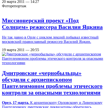
20 марта 2011 — 14:27
Фоторепортаж
Миссионерский проект «Под
Солнцем» режиссера Василия Яцкина
Не так давно в Орле с циклом лекций побывал известный
московский православный режиссер Василий Яцкин.
19 марта 2011 — 20:55
Дмитровские «чернобыльцы»
обсудили с архиепископом
Пантелеимоном проблемы этического
контроля за опасными технологиями
Орел, 17 марта.
К архиепископу Орловскому и Ливенскому
Пантелеимону дмитровские ликвидаторы обратились