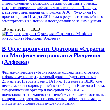
с предложением с помощью церкви образумить ученых,
которые поневоле приближают «конец света». Поводом
к встрече стала авария на японской АЭС «Фукусима I»,
произошедшая 11 марта 2011 года в результате сильнейшего
землетрясения в Японии и последовавшего за ним цунами.
18 марта 2011 — 18:13
В Орле прозвучит Оратория «Страсти
по Матфею» митрополита Илариона
(Алфеева)
Филармонические губернаторские коллективы готовятся
к большому концерту, который должен будет состояться
21 марта 2011 года в Зале ОГАТ им. Тургенева в 18.30. Уже
несколько лет подряд, ранней весной, в дни Великого Поста,
симфонический оркестр и камерный хор «ЛИК»
представляют вниманию ценителей музыки самостоятельные
концертные программы и совместные работы, знакомящие
слушателей с шедеврами духовной музыки.