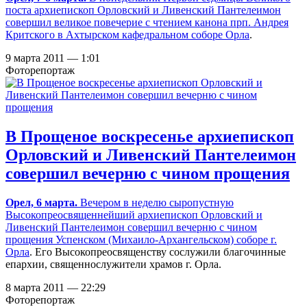
поста архиепископ Орловский и Ливенский Пантелеимон
совершил великое повечерие с чтением канона прп. Андрея
Критского в
Ахтырском кафедральном соборе Орла
.
9 марта 2011 — 1:01
Фоторепортаж
В Прощеное воскресенье архиепископ
Орловский и Ливенский Пантелеимон
совершил вечерню с чином прощения
Орел, 6 марта.
Вечером в неделю сыропустную
Высокопреосвященнейший архиепископ Орловский и
Ливенский Пантелеимон совершил вечерню с чином
прощения
Успенском (Михаило-Архангельском) соборе г.
Орла
. Его Высокопреосвященству сослужили благочинные
епархии, священнослужители храмов г. Орла.
8 марта 2011 — 22:29
Фоторепортаж