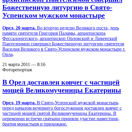
Божественную литургию в Свято-
Успенском мужском монастыре
Орел, 20 марта.
Во вторую неделю Великого поста, день
памяти святителя Григория Паламы, архиепископа
Фессалонитского, архиепископ Орловский и Ливенский
Пантелеимон совершил Божественную литургию святителя
Василия Великого в
Свято-Успенском мужском монастыре г.
Орла
.
21 марта 2011 — 8:16
Фоторепортаж
В Орел доставлен ковчег с частицей
мощей Великомученицы Екатерины
Орел, 19 марта.
В Свято-Успенский мужской монастырь
перед началом вечернего богослужения доставлен ковчег с
частицей мощей святой Великомученицы Екатерины. В
церемонии встречи святыни приняли участие наместник,
братия монастыря и прихожане.