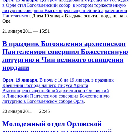
в Орле стал Богоявленский собор, в котором
торжественную
литургию совершил Высокопреосвященнейший архиепископ
Пантелеимон
. Днем 19 января Владыка освятил иордань на р.
Оке.
21 января 2011 — 15:51
В праздник Богоявления архиепископ
Пантелеимон совершил Божественную
литургию и Чин великого освящения
иордани
Орел, 19 января.
В ночь с 18 на 19 января, в праздник
Крещения Господа нашего Иисуса Христа
Высокопреосвященнейший архиепископ Орловский
и Ливенский Пантелеимон совершил Божественную
литургию в
Богоявленском соборе Орла
.
20 января 2011 — 22:45
Молодежный отдел Орловской
епархии проведет паломнический