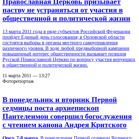
Православная Церковь призывает
паству не устраняться от участия в
общественной и политической жизни
13 марта 2011 года в ряде субъектов Российской Федерации
пройдет Единый день голосования; в Орловской области
состоятся выборы в органы местного самоуправления
различного уровня. В ходе любой предвыборной кампании
повышенный интерес общественности вызывает позиция
Русской Православной Церкви по вопросу участия верующих
в общественной и политической жизни.
11 марта 2011 — 13:27
Фоторепортаж
В понедельник и вторник Первой
седмицы поста архиепископ
Пантелеимон совершил богослужения
с чтением канона Андрея Критского
Орел,
7-8 марта.
В понедельник Первой седмицы Великого