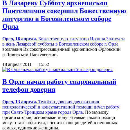
В Лазареву Субботу архиепископ
Пантелеимон совершил Божественную
литургию в Богоявленском соборе
Орла
Орел, 16 апреля.
Божественную литургию Иоанна Златоуста
в день Лазаревой субботы в
Богоявленском соборе г. Орла
возглавил Высокопреосвященный архиепископ Орловский
и Ливенский Пантелеимон.
18 апреля 2011 — 15:52
В Орле начал работу епархиальный
телефон доверия
Орел, 13 апреля.
Телефон доверия для оказания
психологической и консультативной помощи начал работу
при
Свято-Троицком храме города Орла
. По замыслу
организаторов, основными получателями такой помощи
могут стать родители, воспитывающие детей в неполных
семьях, одинокие женщины.