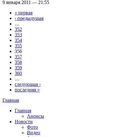
9 января 2011 — 21:55
« первая
Страницы
‹ предыдущая
…
352
353
354
355
356
357
358
359
360
…
следующая ›
последняя »
Главная
Вы здесь
Главная
Анонсы
Новости
Фото
Видео