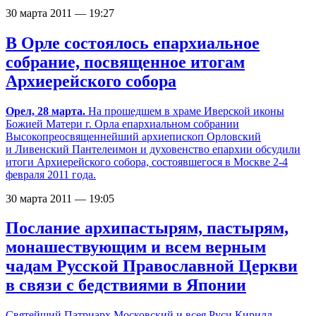
30 марта 2011 — 19:27
В Орле состоялось епархиальное
собрание, посвященное итогам
Архиерейского собора
Орел, 28 марта.
На прошедшем в храме Иверской иконы
Божией Матери г. Орла епархиальном собрании
Высокопреосвященнейший архиепископ Орловский
и Ливенский Пантелеимон и духовенство епархии обсудили
итоги Архиерейского собора, состоявшегося в Москве
2-4
февраля 2011 года.
30 марта 2011 — 19:05
Послание архипастырям, пастырям,
монашествующим и всем верным
чадам Русской Православной Церкви
в связи с бедствиями в Японии
Святейший Патриарх Московский и всея Руси Кирилл