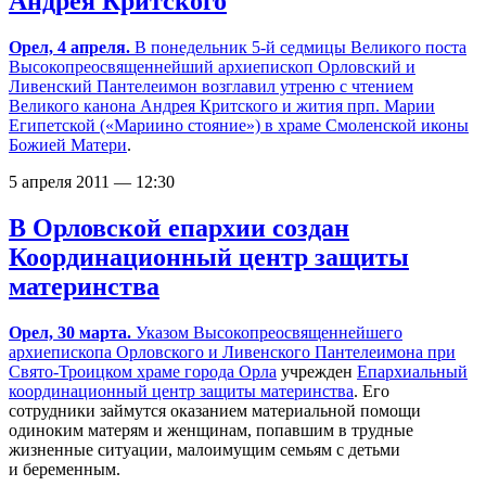
Андрея Критского
Орел, 4 апреля.
В понедельник
5-й
седмицы Великого поста
Высокопреосвященнейший архиепископ Орловский и
Ливенский Пантелеимон возглавил утреню с чтением
Великого канона Андрея Критского и жития прп. Марии
Египетской («Мариино стояние») в
храме Смоленской иконы
Божией Матери
.
5 апреля 2011 — 12:30
В Орловской епархии создан
Координационный центр защиты
материнства
Орел, 30 марта.
Указом Высокопреосвященнейшего
архиепископа Орловского и Ливенского Пантелеимона при
Свято-Троицком храме города Орла
учрежден
Епархиальный
координационный центр защиты материнства
. Его
сотрудники займутся оказанием материальной помощи
одиноким матерям и женщинам, попавшим в трудные
жизненные ситуации, малоимущим семьям с детьми
и беременным.