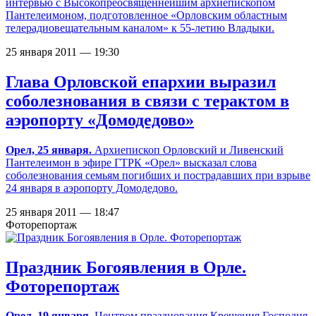
интервью с Высокопреосвященнейшим архиепископом
Пантелеимоном, подготовленное «Орловским областным
телерадиовещательным каналом» к 55-летию Владыки.
25 января 2011 — 19:30
Глава Орловской епархии выразил
соболезнования в связи с терактом в
аэропорту «Домодедово»
Орел, 25 января.
Архиепископ Орловский и Ливенский
Пантелеимон в эфире ГТРК «Орел» высказал слова
соболезнования семьям погибших и пострадавших при взрыве
24 января в аэропорту Домодедово.
25 января 2011 — 18:47
Фоторепортаж
Праздник Богоявления в Орле.
Фоторепортаж
Орел, 19 января.
Центром празднования Крещения Господня