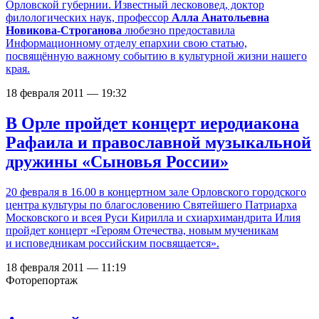
Орловской губернии. Известный лескововед, доктор
филологических наук, профессор
Алла Анатольевна
Новикова-Строганова
любезно предоставила
Информационному отделу епархии свою статью,
посвящённую важному событию в культурной жизни нашего
края.
18 февраля 2011 — 19:32
В Орле пройдет концерт иеродиакона
Рафаила и православной музыкальной
дружины «Сыновья России»
20 февраля в 16.00 в концертном зале Орловского городского
центра культуры по благословению Святейшего Патриарха
Московского и всея Руси Кирилла и схиархимандрита Илия
пройдет концерт «Героям Отечества, новым мученикам
и исповедникам российским посвящается».
18 февраля 2011 — 11:19
Фоторепортаж