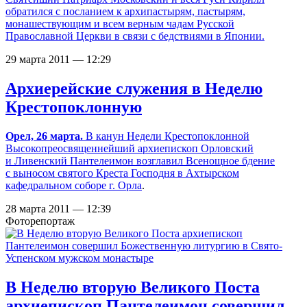
обратился с посланием к архипастырям, пастырям,
монашествующим и всем верным чадам Русской
Православной Церкви в связи с бедствиями в Японии.
29 марта 2011 — 12:29
Архиерейские служения в Неделю
Крестопоклонную
Орел, 26 марта.
В канун Недели Крестопоклонной
Высокопреосвященнейший архиепископ Орловский
и Ливенский Пантелеимон возглавил Всенощное бдение
с выносом святого Креста Господня в
Ахтырском
кафедральном соборе г. Орла
.
28 марта 2011 — 12:39
Фоторепортаж
В Неделю вторую Великого Поста
архиепископ Пантелеимон совершил