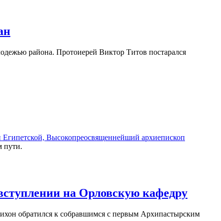
ан
одежью района. Протоиерей Виктор Титов постарался
рии Египетской, Высокопреосвященнейший архиепископ
 пути.
 вступлении на Орловскую кафедру
хон обратился к собравшимся с первым Архипастырским