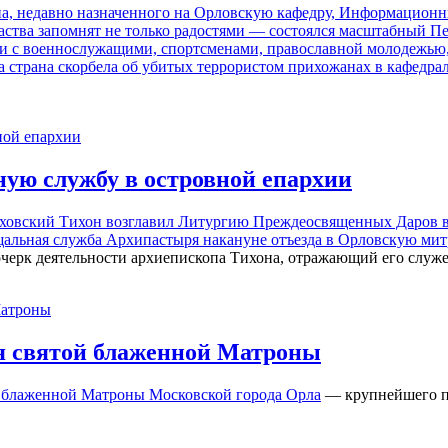
она, недавно назначенного на Орловскую кафедру, Информацион
аства запомнят не только радостями — состоялся масштабный Пе
чи с военнослужащими, спортсменами, православной молодежью,
 страна скорбела об убитых террористом прихожанах в кафедрал
ую службу в островной епархии
Болховский Тихон возглавил Литургию Преждеосвященных Даров 
рощальная служба Архипастыря накануне отъезда в Орловскую м
 очерк деятельности архиепископа Тихона, отражающий его служе
мя святой блаженной Матроны
й блаженной Матроны Московской города Орла
— крупнейшего пр