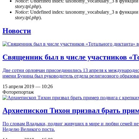
Notice
: Undefined index: taxonomy_vocabulary_3 в функци
story.tpl.php
).
Notice
: Undefined index: taxonomy_vocabulary_3 в функци
story.tpl.php
).
Новости
Священник был в числе участников «То
Две сотни орловчан присоединились 13 апреля к международно
имени Бунина был руководитель
отдела религиозного образов
15 апреля 2019 — 10:26
Фоторепортаж
Архиепископ Тихон призвал брать прим
По словам Владыки, подвиг живущих в мире и любви семей не 
Неделю Великого поста.