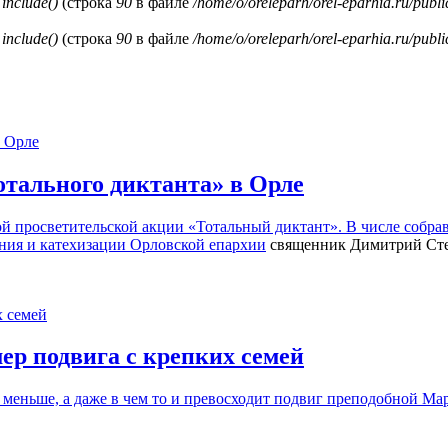
и
include()
(строка
90
в файле
/home/o/oreleparh/orel-eparhia.ru/publ
и
include()
(строка
90
в файле
/home/o/oreleparh/orel-eparhia.ru/publ
тального диктанта» в Орле
й просветительской акции «Тотальный диктант». В числе собрав
ания и катехизации Орловской епархии
священник Димитрий Сте
ер подвига с крепких семей
меньше, а даже в чем то и превосходит подвиг преподобной Мар