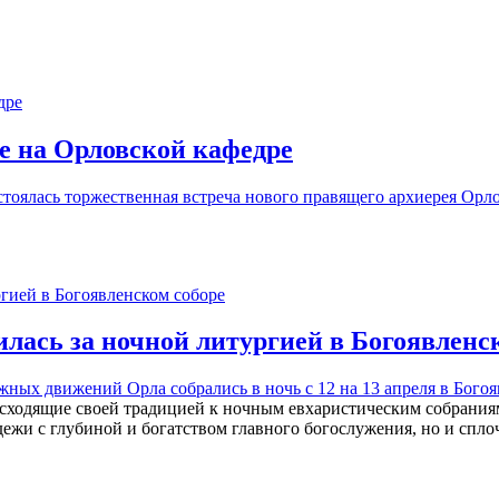
е на Орловской кафедре
состоялась торжественная встреча нового правящего архиерея 
лась за ночной литургией в Богоявленс
ых движений Орла собрались в ночь с 12 на 13 апреля в
Богоя
сходящие своей традицией к ночным евхаристическим собраниям
одежи с глубиной и богатством главного богослужения, но и спл