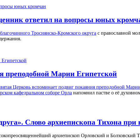
ященник ответил на вопросы юных кромч
а благочинного
Троснянско-Кромского округа
с православной мол
здержания.
ия преподобной Марии Египетской
да Святая Церковь вспоминает подвиг покаяния преподобной Ма
рском кафедральном соборе Орла
напомнил пастве о её духовном
 друга». Слово архиепископа Тихона при
окопреосвященнейший архиепископ Орловский и Болховский Ти