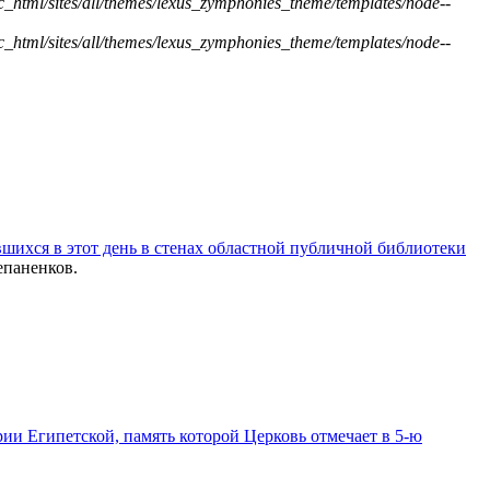
ic_html/sites/all/themes/lexus_zymphonies_theme/templates/node--
ic_html/sites/all/themes/lexus_zymphonies_theme/templates/node--
шихся в этот день в стенах областной публичной библиотеки
паненков.
ии Египетской, память которой Церковь отмечает в 5-ю