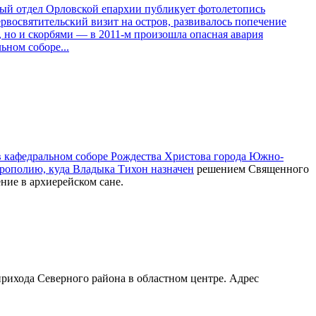
ный отдел Орловской епархии публикует фотолетопись
рвосвятительский визит на остров, развивалось попечение
 но и скорбями — в 2011-м произошла опасная авария
ьном соборе...
в кафедральном соборе Рождества Христова города Южно-
итрополию, куда Владыка Тихон
назначен
решением Священного
ние в архиерейском сане.
ихода Северного района в областном центре. Адрес