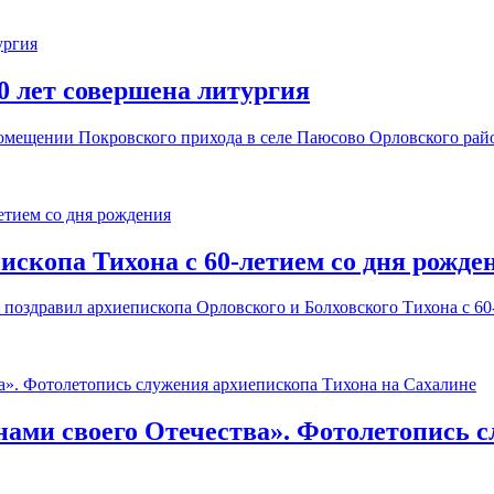
0 лет совершена литургия
 помещении
Покровского прихода в селе Паюсово Орловского рай
скопа Тихона с 60-летием со дня рожде
поздравил архиепископа Орловского и Болховского Тихона с 60-
ми своего Отечества». Фотолетопись с