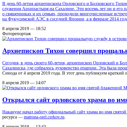
В день 60-летия архиепископа Орловского и Болховского Тих
служения Архипастыря на Сахалине. Эти восемь лет он и его п
о священниках и их семьях, проходили многочисленные встре
на Фукусимской АЭС в соседней Японии, а в феврале 2014 года
8 апреля 2019 — 18:52
Фоторепортаж
Архиепископ Тихон совершил прощальн
Сегодня, в день своего 60-летия, архиепископ Орловский и 
Сахалинска, где собралось духовенство епархии. Эта была п
Синода от 4 апреля 2019 года. В этот день публикуем краткий
8 апреля 2019 — 14:07
Открылся сайт орловского храма во и
Накануне начал работу официальный сайт
храма во имя свято
ресурса —
matrona-orel.cerkov.ru
.
8 апреля 2019 — 13:43