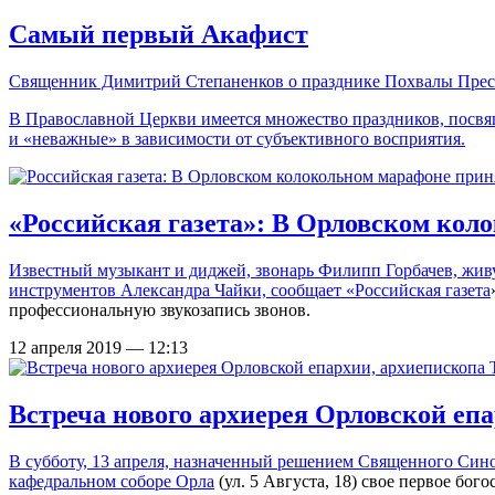
Самый первый Акафист
Священник Димитрий Степаненков о празднике Похвалы Прес
В Православной Церкви имеется множество праздников, посвя
и «неважные» в зависимости от субъективного восприятия.
«Российская газета»: В Орловском кол
Известный музыкант и диджей, звонарь Филипп Горбачев, живу
инструментов Александра Чайки, сообщает «
Российская газета
профессиональную звукозапись звонов.
12 апреля 2019 — 12:13
Встреча нового архиерея Орловской епа
В субботу, 13 апреля,
назначенный решением Священного Син
кафедральном соборе Орла
(ул. 5 Августа, 18) свое первое бог