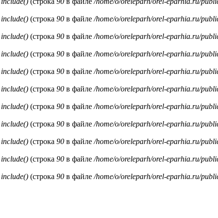
и
include()
(строка
90
в файле
/home/o/oreleparh/orel-eparhia.ru/publ
и
include()
(строка
90
в файле
/home/o/oreleparh/orel-eparhia.ru/publ
и
include()
(строка
90
в файле
/home/o/oreleparh/orel-eparhia.ru/publ
и
include()
(строка
90
в файле
/home/o/oreleparh/orel-eparhia.ru/publ
и
include()
(строка
90
в файле
/home/o/oreleparh/orel-eparhia.ru/publ
и
include()
(строка
90
в файле
/home/o/oreleparh/orel-eparhia.ru/publ
и
include()
(строка
90
в файле
/home/o/oreleparh/orel-eparhia.ru/publ
и
include()
(строка
90
в файле
/home/o/oreleparh/orel-eparhia.ru/publ
и
include()
(строка
90
в файле
/home/o/oreleparh/orel-eparhia.ru/publ
и
include()
(строка
90
в файле
/home/o/oreleparh/orel-eparhia.ru/publ
и
include()
(строка
90
в файле
/home/o/oreleparh/orel-eparhia.ru/publ