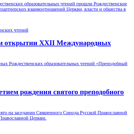
ественских образовательных чтений прошли Рождественские
 партнерских взаимоотношений Церкви, власти и общества в
ом открытии XXII Международных
дных Рождественских образовательных чтений «Преподобный
етием рождения святого преподобного
нято на заседании Священного Синода Русской Православной
 Православной Церкви.