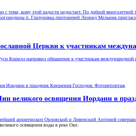
ю с теми, кому этой радости недостает. По доброй многолетней
 Богородицы п. Глазуновка протоиерей Леонид Мельник пригласи
ославной Церкви к участникам междун
уси Кирилл направил обращение к участникам международной 
Чин великого освящения Иордани в пра
щеннейший архиепископ Орловский и Ливенский Антоний
соверши
великого освящения воды в реке Оке.