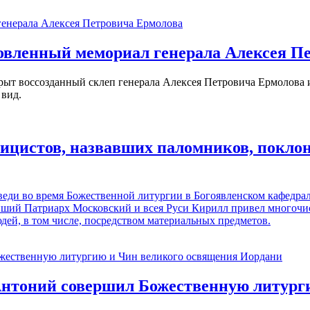
овленный мемориал генерала Алексея П
ыт воссозданный склеп генерала Алексея Петровича Ермолова и
 вид.
лицистов, назвавших паломников, покло
еди во время Божественной литургии в Богоявленском кафедра
йший Патриарх Московский и всея Руси Кирилл привел многочис
юдей, в том числе, посредством материальных предметов.
Антоний совершил Божественную литург