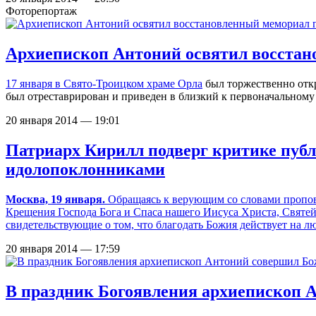
Фоторепортаж
Архиепископ Антоний освятил восстан
17 января в
Свято-Троицком храме Орла
был торжественно откр
был отреставрирован и приведен в близкий к первоначальному
20 января 2014 — 19:01
Патриарх Кирилл подверг критике пуб
идолопоклонниками
Москва, 19 января.
Обращаясь к верующим со словами пропов
Крещения Господа Бога и Спаса нашего Иисуса Христа, Святе
свидетельствующие о том, что благодать Божия действует на л
20 января 2014 — 17:59
В праздник Богоявления архиепископ 