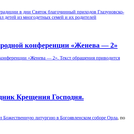
 традиции в дни Святок благочинный приходов Глазуновско-
л детей из многодетных семей и их родителей
ародной конференции «Женева — 2»
конференции «Женева — 2». Текст обращения приводится
здник Крещения Господня.
л Божественную литургию в Богоявленском соборе Орла
, по