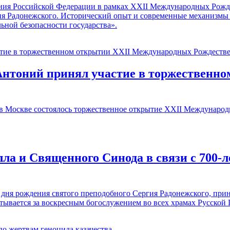
ия Российской Федерации в рамках XXII Международных Рожд
гия Радонежского. Исторический опыт и современные механизмы
ьной безопасности государства».
Антоний принял участие в торжественн
в Москве состоялось торжественное открытие XXII Междунаро
а и Священного Синода в связи с 700-л
о дня рождения святого преподобного Сергия Радонежского, при
читывается за воскресным богослужением во всех храмах Русской