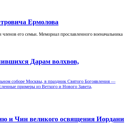
етровича Ермолова
 членов его семьи. Мемориал прославленного военачальника
нившихся Дарам волхвов,
льном соборе Москвы, в праздник Святого Богоявления —
ленные примеры из Ветхого и Нового Завета,
ию и Чин великого освящения Иордани