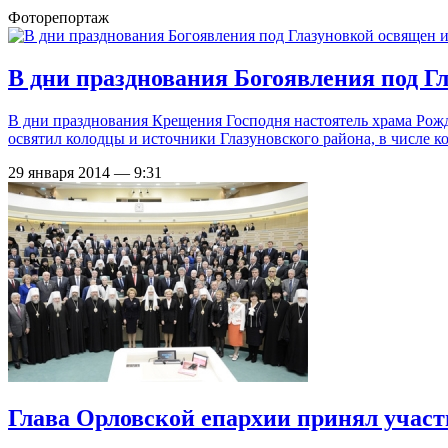
Фоторепортаж
В дни празднования Богоявления под Г
В дни празднования Крещения Господня настоятель храма Рож
освятил колодцы и источники Глазуновского района, в числе к
29 января 2014 — 9:31
Глава Орловской епархии принял участ