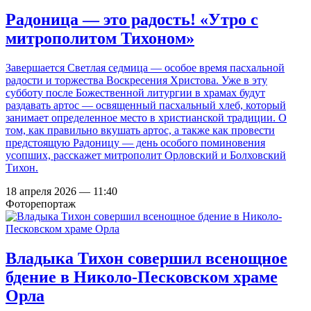
Радоница — это радость! «Утро с
митрополитом Тихоном»
Завершается Светлая седмица — особое время пасхальной
радости и торжества Воскресения Христова. Уже в эту
субботу после Божественной литургии в храмах будут
раздавать артос — освященный пасхальный хлеб, который
занимает определенное место в христианской традиции. О
том, как правильно вкушать артос, а также как провести
предстоящую Радоницу — день особого поминовения
усопших, расскажет митрополит Орловский и Болховский
Тихон.
18 апреля 2026 — 11:40
Фоторепортаж
Владыка Тихон совершил всенощное
бдение в Николо-Песковском храме
Орла