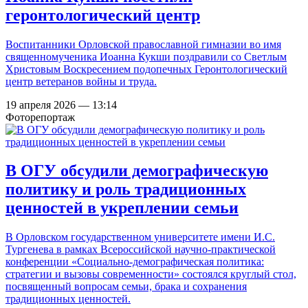
геронтологический центр
Воспитанники Орловской православной гимназии во имя
священномученика Иоанна Кукши поздравили со Светлым
Христовым Воскресением подопечных Геронтологический
центр ветеранов войны и труда.
19 апреля 2026 — 13:14
Фоторепортаж
В ОГУ обсудили демографическую
политику и роль традиционных
ценностей в укреплении семьи
В Орловском государственном университете имени И.С.
Тургенева в рамках Всероссийской научно-практической
конференции «Социально-демографическая политика:
стратегии и вызовы современности» состоялся круглый стол,
посвященный вопросам семьи, брака и сохранения
традиционных ценностей.