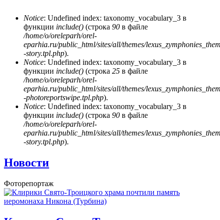
Notice
: Undefined index: taxonomy_vocabulary_3 в
функции
include()
(строка
90
в файле
Сообщение об ошибке
/home/o/oreleparh/orel-
eparhia.ru/public_html/sites/all/themes/lexus_zymphonies_the
-story.tpl.php
).
Notice
: Undefined index: taxonomy_vocabulary_3 в
функции
include()
(строка
25
в файле
/home/o/oreleparh/orel-
eparhia.ru/public_html/sites/all/themes/lexus_zymphonies_the
-photoreportswipe.tpl.php
).
Notice
: Undefined index: taxonomy_vocabulary_3 в
функции
include()
(строка
90
в файле
/home/o/oreleparh/orel-
eparhia.ru/public_html/sites/all/themes/lexus_zymphonies_the
-story.tpl.php
).
Новости
Фоторепортаж