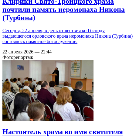
Клирики Свято-Троицкого храма
почтили память иеромонаха Никона
(Турбина)
Сегодня, 22 апреля, в день отшествия ко Господу
выдающегося орловского врача иеромонаха Никона (Турбина)
состоялось памятное богослужение.
22 апреля 2026 — 22:44
Фоторепортаж
Настоятель храма во имя святителя