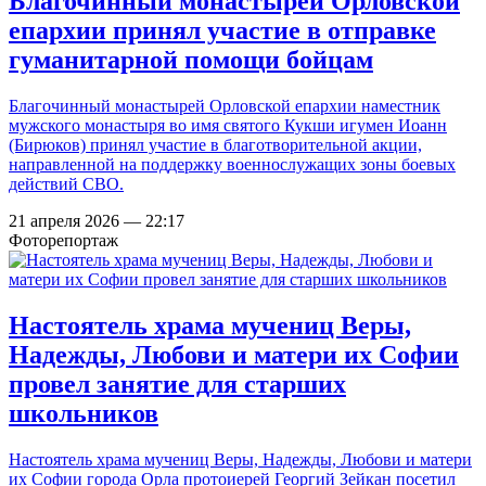
Благочинный монастырей Орловской
епархии принял участие в отправке
гуманитарной помощи бойцам
Благочинный монастырей Орловской епархии наместник
мужского монастыря во имя святого Кукши игумен Иоанн
(Бирюков) принял участие в благотворительной акции,
направленной на поддержку военнослужащих зоны боевых
действий СВО.
21 апреля 2026 — 22:17
Фоторепортаж
Настоятель храма мучениц Веры,
Надежды, Любови и матери их Софии
провел занятие для старших
школьников
Настоятель храма мучениц Веры, Надежды, Любови и матери
их Софии города Орла протоиерей Георгий Зейкан посетил