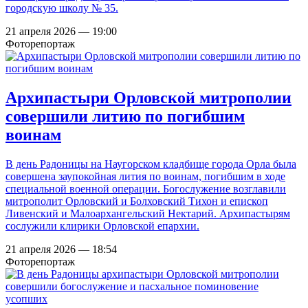
городскую школу № 35.
21 апреля 2026 — 19:00
Фоторепортаж
Архипастыри Орловской митрополии
совершили литию по погибшим
воинам
В день Радоницы на Наугорском кладбище города Орла была
совершена заупокойная лития по воинам, погибшим в ходе
специальной военной операции. Богослужение возглавили
митрополит Орловский и Болховский Тихон и епископ
Ливенский и Малоархангельский Нектарий. Архипастырям
сослужили клирики Орловской епархии.
21 апреля 2026 — 18:54
Фоторепортаж