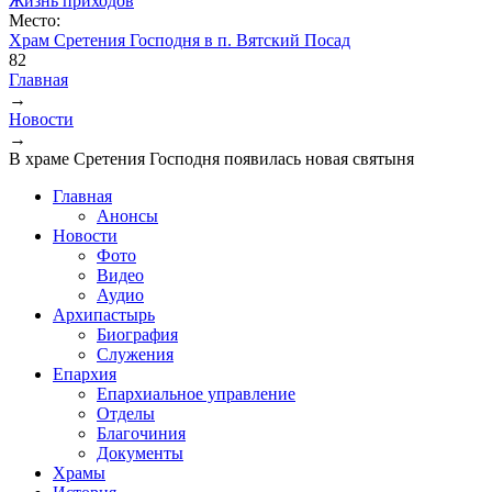
Жизнь приходов
Место:
Храм Сретения Господня в п. Вятский Посад
82
Главная
→
Вы здесь
Новости
→
В храме Сретения Господня появилась новая святыня
Главная
Анонсы
Новости
Фото
Видео
Аудио
Архипастырь
Биография
Служения
Епархия
Епархиальное управление
Отделы
Благочиния
Документы
Храмы