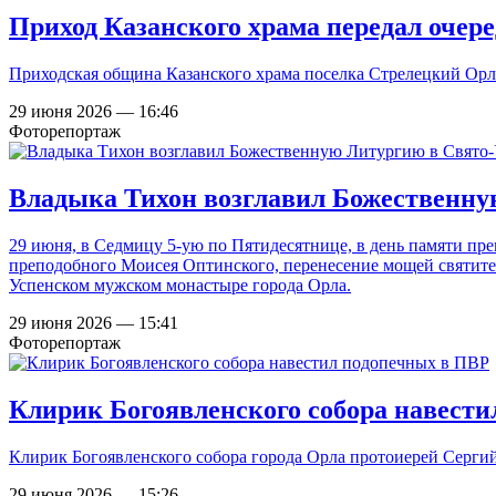
Приход Казанского храма передал очер
Приходская община Казанского храма поселка Стрелецкий Ор
29 июня 2026 — 16:46
Фоторепортаж
Владыка Тихон возглавил Божественну
29 июня, в Седмицу 5-ую по Пятидесятнице, в день памяти пре
преподобного Моисея Оптинского, перенесение мощей святите
Успенском мужском монастыре города Орла.
29 июня 2026 — 15:41
Фоторепортаж
Клирик Богоявленского собора навест
Клирик Богоявленского собора города Орла протоиерей Серг
29 июня 2026 — 15:26