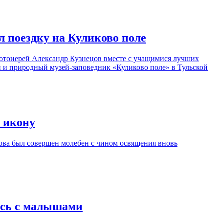
 поездку на Куликово поле
протоиерей Александр Кузнецов вместе с учащимися лучших
 и природный музей-заповедник «Куликово поле» в Тульской
 икону
ова был совершен молебен с чином освящения вновь
ись с малышами