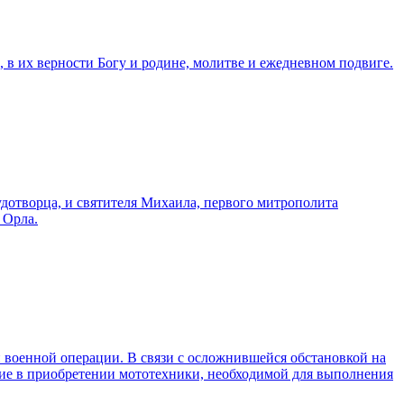
 в их верности Богу и родине, молитве и ежедневном подвиге.
удотворца, и святителя Михаила, первого митрополита
 Орла.
военной операции. В связи с осложнившейся обстановкой на
вие в приобретении мототехники, необходимой для выполнения