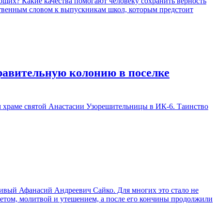
щих? Какие качества помогают человеку сохранить верность
тственным словом к выпускникам школ, которым предстоит
равительную колонию в поселке
 храме святой Анастасии Узорешительницы в ИК-6. Таинство
ивый Афанасий Андреевич Сайко. Для многих это стало не
етом, молитвой и утешением, а после его кончины продолжили