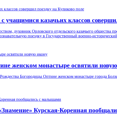
 с учащимися казачьих классов совершил
чеством, духовник Орловского отдельского казачьего общества 
познавательную поездку в Государственный военно-исторический
ине женском монастыре освятили новую
 Рождества Богородицы Оптине женском монастыре города Болх
«Знамение» Курская-Коренная пообщал