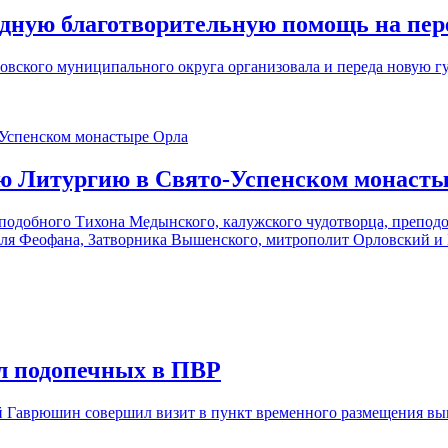
едную благотворительную помощь на пе
ловского муниципального округа организовала и переда новую
ю Литургию в Свято-Успенском монаст
подобного Тихона Медынского, калужского чудотворца, преподоб
ля Феофана, Затворника Вышенского, митрополит Орловский и 
ил подопечных в ПВР
ий Гаврюшин совершил визит в пункт временного размещения в