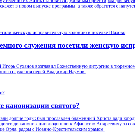
му именно их жизнь становится духовным ориентиром для верую
сскажет в новом выпуске программы, а также обратится с напу
емного служения посетили женскую исп
й Игорь Суханов возглавил Божественную литургию в тюремном
много служения иерей Владимир Наумов.
ле канонизации святого?
дали долгие годы: был прославлен блаженный Христа ради юрод
адолго до канонизации люди шли к Афанасию Андреевичу за сов
ще Орла, рядом с Иоанно-Крестительским храмом.