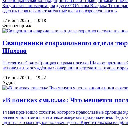
Кого в православной традиции называют праведниками и поче
Богу и стать примером для других? Об этом Владыка Тихон ра
сделать первые самостоятельные шаги во взрослую жизнь.
27 июня 2026 — 10:18
Фоторепортаж
Священники епархиального отдела тюр
Шахово
Настоятель Свято-Троицкого храма поселка Шахово протоиере
исповеди для осуждённых совершил председатель отдела тюре
26 июня 2026 — 19:22
Аудио
«В поисках смысла»: Что меняется пос
14 мая произошло событие, которого православные орловцы ж
началом почитания, а его закономерным продолжением. Ведь з
идти на его могилу, расположенную на Крестительском кладби