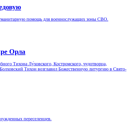
редовую
 гуманитарную помощь для военнослужащих зоны СВО.
ыре Орла
ного Тихона Лу́ховского, Костромского, чудотворца,
Болховский Тихон возглавил Божественную литургию в Свято-
ынужденных переселенцев.