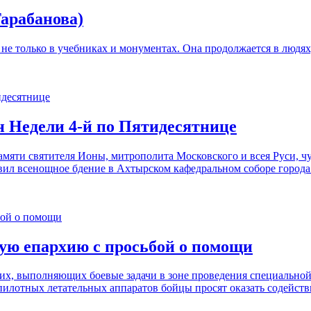
Тарабанова)
не только в учебниках и монументах. Она продолжается в людях,
н Недели 4-й по Пятидесятнице
амяти святителя Ионы, митрополита Московского и всея Руси, ч
вил всенощное бдение в Ахтырском кафедральном соборе города
ую епархию с просьбой о помощи
, выполняющих боевые задачи в зоне проведения специальной 
пилотных летательных аппаратов бойцы просят оказать содейст