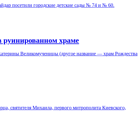
дар посетили городские детские сады № 74 и № 60.
в руинированном храме
катерины Великомученицы (другое название — храм Рождества
орца, святителя Михаила, первого митрополита Киевского,