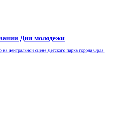
овании Дня молодежи
 на центральной сцене Детского парка города Орла.