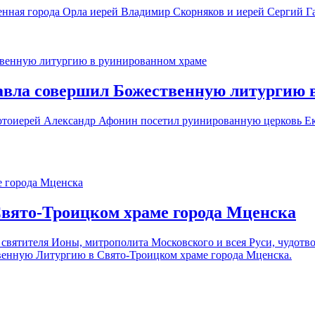
ная города Орла иерей Владимир Скорняков и иерей Сергий Гай
Павла совершил Божественную литургию 
протоиерей Александр Афонин посетил руинированную церковь Е
вято-Троицком храме города Мценска
 святителя Ионы, митрополита Московского и всея Руси, чудотв
венную Литургию в Свято-Троицком храме города Мценска.