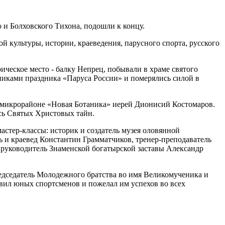
 и Болховского Тихона, подошли к концу.
й культуры, истории, краеведения, парусного спорта, русского
ческое место - балку Непрец, побывали в храме святого
тниками праздника «Паруса России» и померялись силой в
 микрорайоне «Новая Ботаника» иерей Дионисий Костомаров.
сь Святых Христовых тайн.
стер-классы: историк и создатель музея оловянной
 и краевед Константин Грамматчиков, тренер-преподаватель
руководитель Знаменской богатырской заставы Александр
едседатель Молодежного братства во имя Великомученика и
вил юных спортсменов и пожелал им успехов во всех