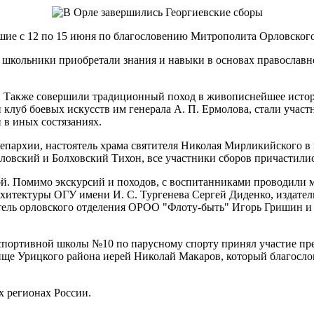
шие с 12 по 15 июня по благословению Митрополита Орловского
е школьники приобретали знания и навыки в основах православно
и. Также совершили традиционный поход в живописнейшее истори
и клуб боевых искусств им генерала А. П. Ермолова, стали учас
 в иных состязаниях.
епархии, настоятель храма святителя Николая Мирликийского в
ловский и Болховский Тихон, все участники сборов причастили
ой. Помимо экскурсий и походов, с воспитанниками проводили ма
итектуры ОГУ имени И. С. Тургенева Сергей Диденко, издатель
ель орловского отделения ОРОО "Флоту-быть" Игорь Гришин и 
 спортивной школы №10 по парусному спорту принял участие пр
ище Урицкого района иерей Николай Макаров, который благосло
х регионах России.