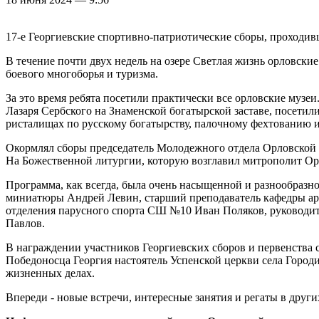
17-е Георгиевские спортивно-патриотические сборы, проходив
В течение почти двух недель на озере Светлая жизнь орловски
боевого многоборья и туризма.
За это время ребята посетили практически все орловские музе
Лазаря Сербского на Знаменской богатырской заставе, посетил
ристалищах по русскому богатырству, палочному фехтованию и
Окормлял сборы председатель Молодежного отдела Орловской 
На Божественной литургии, которую возглавил митрополит Ор
Программа, как всегда, была очень насыщенной и разнообразн
миниатюры Андрей Левин, старший преподаватель кафедры арх
отделения парусного спорта СШ №10 Иван Поляков, руководит
Павлов.
В награждении участников Георгиевских сборов и первенства
Победоносца Георгия настоятель Успенской церкви села Город
жизненных делах.
Впереди - новые встречи, интересные занятия и регаты в други